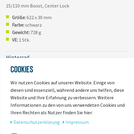
15/110 mm Boost, Center Lock
Größe:
622 x 30 mm
Farbe:
schwarz
Gewicht:
728 g
VE:
1 Stk.
Hinterrad
COOKIES
12/148 mm Boost, Center Lock, SRAM XD MTB
(ASRAM), Ratchet EXP 36
Wir nutzen Cookies auf unserer Website. Einige von
Größe:
622 x 30 mm
diesen sind essenziell, während andere uns helfen, diese
Farbe:
schwarz
Website und Ihre Erfahrung zu verbessern. Weitere
Gewicht:
816 g
Informationen zu den von uns verwendeten Cookies und
VE:
1 Stk.
Ihren Rechten als Nutzer finden Sie hier:
Daten­schutz­erklärung
Impressum