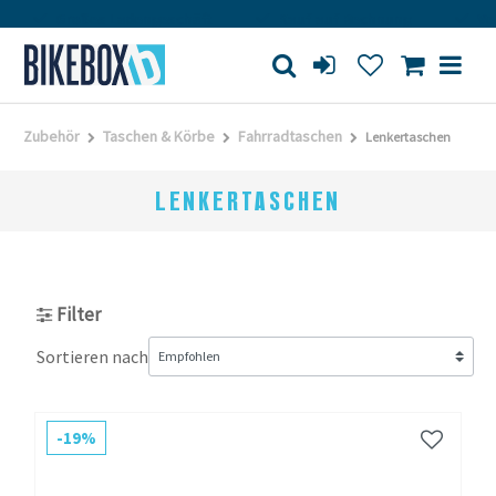
roßes Ladengeschäft
Kauf auf Rechnung
Versandkoste
Zubehör
Taschen & Körbe
Fahrradtaschen
Lenkertaschen
LENKERTASCHEN
Filter
Sortieren nach
-19%