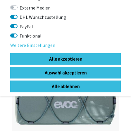
sofort lieferbar (1-3Werktage)
Externe Medien
31,90 € *
UVP 36,95 €
DHL Wunschzustellung
PayPal
Funktional
-15%
Weitere Einstellungen
Alle akzeptieren
Auswahl akzeptieren
Alle ablehnen