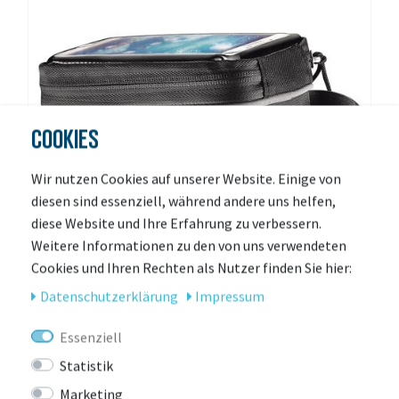
COOKIES
Wir nutzen Cookies auf unserer Website. Einige von
diesen sind essenziell, während andere uns helfen,
diese Website und Ihre Erfahrung zu verbessern.
Weitere Informationen zu den von uns verwendeten
Cookies und Ihren Rechten als Nutzer finden Sie hier:
Daten­schutz­erklärung
Impressum
LEZYNE
Essenziell
Lezyne Oberrohrtasche Smart Energy Caddy
für Smartphones
Statistik
Mehr Farben verfügbar
Marketing