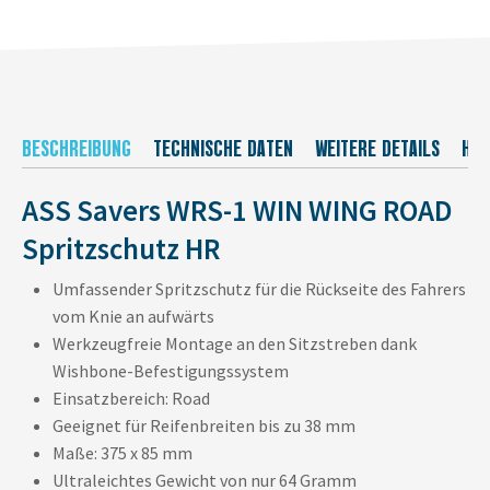
BESCHREIBUNG
TECHNISCHE DATEN
WEITERE DETAILS
HER
ASS Savers WRS-1 WIN WING ROAD
Spritzschutz HR
Umfassender Spritzschutz für die Rückseite des Fahrers
vom Knie an aufwärts
Werkzeugfreie Montage an den Sitzstreben dank
Wishbone-Befestigungssystem
Einsatzbereich: Road
Geeignet für Reifenbreiten bis zu 38 mm
Maße: 375 x 85 mm
Ultraleichtes Gewicht von nur 64 Gramm