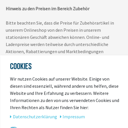
Hinweis zu den Preisen im Bereich Zubehör
Bitte beachten Sie, dass die Preise für Zubehörartikel in
unserem Onlineshop von den Preisen in unserem
stationären Geschäft abweichen können. Online- und
Ladenpreise werden teilweise durch unterschiedliche
Aktionen, Rabattierungen und Marktbedingungen
bestimmt und sind daher nicht immer identisch.
COOKIES
Es gilt jeweils der Preis, der zum Zeitpunkt des Kaufs im
Wir nutzen Cookies auf unserer Website. Einige von
jeweiligen Verkaufskanal (Onlineshop oder Ladengeschäft)
diesen sind essenziell, während andere uns helfen, diese
ausgewiesen ist.
Website und Ihre Erfahrung zu verbessern. Weitere
Informationen zu den von uns verwendeten Cookies und
Vielen Dank für Ihr Verständnis.
Ihren Rechten als Nutzer finden Sie hier:
Daten­schutz­erklärung
Impressum