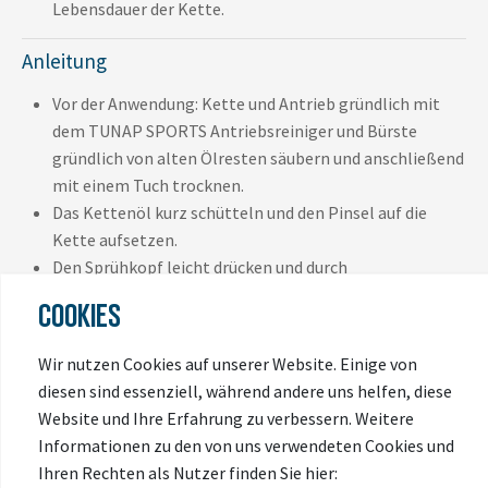
Lebensdauer der Kette.
Anleitung
Vor der Anwendung: Kette und Antrieb gründlich mit
dem TUNAP SPORTS Antriebsreiniger und Bürste
gründlich von alten Ölresten säubern und anschließend
mit einem Tuch trocknen.
Das Kettenöl kurz schütteln und den Pinsel auf die
Kette aufsetzen.
Den Sprühkopf leicht drücken und durch
Rückwärtsdrehen der Kurbel jedes Kettenglied
COOKIES
benetzen, bis die Kette einmal komplett
durchgelaufen ist.
Wir nutzen Cookies auf unserer Website. Einige von
Das Kettenöl ca. 10 Min. einwirken lassen.
diesen sind essenziell, während andere uns helfen, diese
Vor der nächsten Ausfahrt mit einem Tuch die Kette
Website und Ihre Erfahrung zu verbessern. Weitere
abreiben und überschüssiges Öl entfernen.
Informationen zu den von uns verwendeten Cookies und
Ihren Rechten als Nutzer finden Sie hier:
Hinweis: