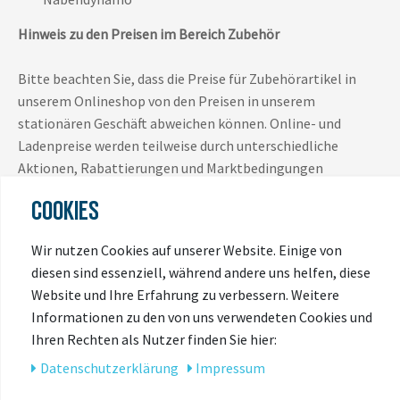
Hinweis zu den Preisen im Bereich Zubehör
Bitte beachten Sie, dass die Preise für Zubehörartikel in
unserem Onlineshop von den Preisen in unserem
stationären Geschäft abweichen können. Online- und
Ladenpreise werden teilweise durch unterschiedliche
Aktionen, Rabattierungen und Marktbedingungen
bestimmt und sind daher nicht immer identisch.
COOKIES
Es gilt jeweils der Preis, der zum Zeitpunkt des Kaufs im
Wir nutzen Cookies auf unserer Website. Einige von
jeweiligen Verkaufskanal (Onlineshop oder Ladengeschäft)
diesen sind essenziell, während andere uns helfen, diese
ausgewiesen ist.
Website und Ihre Erfahrung zu verbessern. Weitere
Informationen zu den von uns verwendeten Cookies und
Vielen Dank für Ihr Verständnis.
Ihren Rechten als Nutzer finden Sie hier:
Daten­schutz­erklärung
Impressum