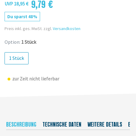
9,79 €
UVP 18,95 €
Du sparst 48%
Preis inkl. ges. MwSt. zzgl.
Versandkosten
Option:
1 Stück
1 Stück
zur Zeit nicht lieferbar
BESCHREIBUNG
TECHNISCHE DATEN
WEITERE DETAILS
EU-