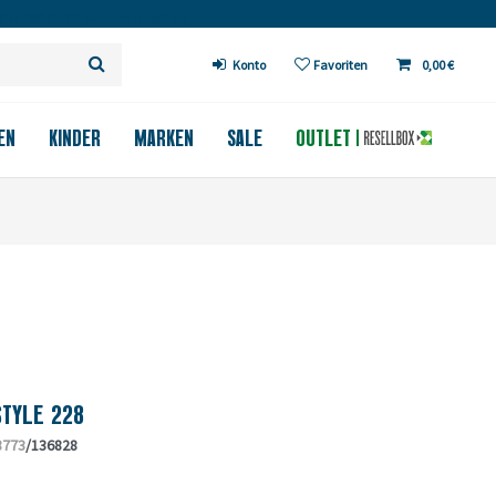
 ab 200€ in DE (außer Fahrräder)
Konto
Favoriten
0,00 €
EN
KINDER
MARKEN
SALE
OUTLET
STYLE 228
8773
/136828