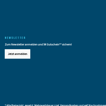
NEWSLETTER
Zum Newsletter anmelden und 5€ Gutschein** sichern!
Jetzt anmelden
* Alle Preise inkl. gesetzl. Mehrwertsteuer zzgl.
Versandkosten
und ggf. Nachnahmege