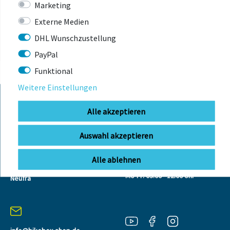
Marketing
ANGESEHEN
Externe Medien
DHL Wunschzustellung
PayPal
Funktional
Weitere Einstellungen
Alle akzeptieren
KONTAKT
Auswahl akzeptieren
BIKEBOX GmbH
0741 206770-00
Alle ablehnen
Telefonzeiten:
Stuttgarter Str. 72 78628 Rottweil-
Mo-Fr: 09:00 - 12:00 Uhr
Neufra