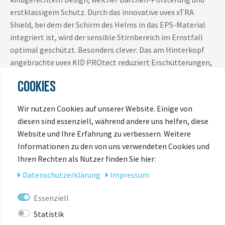
erstklassigem Schutz. Durch das innovative uvex xTRA
Shield, bei dem der Schirm des Helms in das EPS-Material
integriert ist, wird der sensible Stirnbereich im Ernstfall
optimal geschützt. Besonders clever: Das am Hinterkopf
angebrachte uvex KID PROtect reduziert Erschütterungen,
die auf unebenen Wegen durch den Kindersitz auf den Helm
COOKIES
übertragen werden und verhindert auch ein Wegrutschen
des Kopfes an der Sitzlehne.
Wir nutzen Cookies auf unserer Website. Einige von
Rücklicht nicht im Lieferumfang enthalten.
diesen sind essenziell, während andere uns helfen, diese
Website und Ihre Erfahrung zu verbessern. Weitere
Informationen zu den von uns verwendeten Cookies und
Ihren Rechten als Nutzer finden Sie hier:
Daten­schutz­erklärung
Impressum
Essenziell
Statistik
ZULETZT