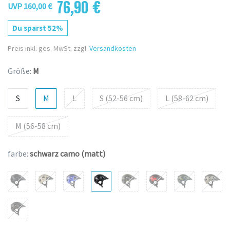
76,90 €
UVP 160,00 €
Du sparst 52%
Preis inkl. ges. MwSt. zzgl.
Versandkosten
Größe:
M
S
M
L
S (52-56 cm)
L (58-62 cm)
M (56-58 cm)
farbe:
schwarz camo (matt)