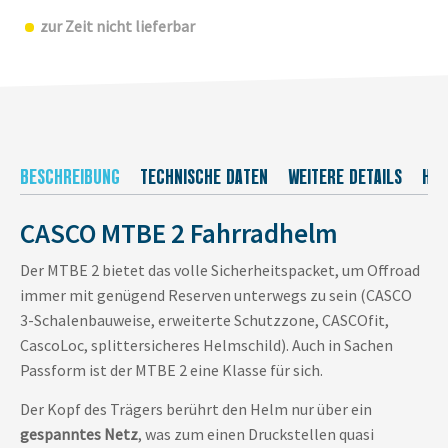
zur Zeit nicht lieferbar
BESCHREIBUNG
TECHNISCHE DATEN
WEITERE DETAILS
HER
CASCO MTBE 2 Fahrradhelm
Der MTBE 2 bietet das volle Sicherheitspacket, um Offroad
immer mit genügend Reserven unterwegs zu sein (CASCO
3-Schalenbauweise, erweiterte Schutzzone, CASCOfit,
CascoLoc, splittersicheres Helmschild). Auch in Sachen
Passform ist der MTBE 2 eine Klasse für sich.
Der Kopf des Trägers berührt den Helm nur über ein
gespanntes Netz
, was zum einen Druckstellen quasi