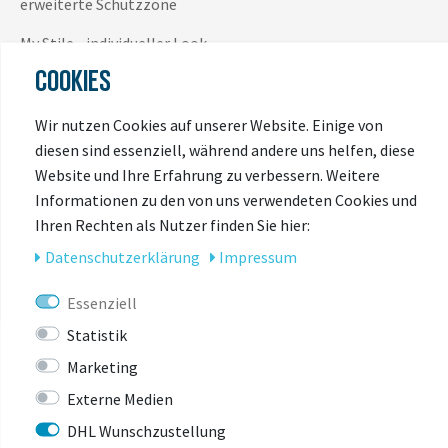
erweiterte Schutzzone
My Stile - individueller Look
COOKIES
CASCOfit
CascoLoc
Wir nutzen Cookies auf unserer Website. Einige von
diesen sind essenziell, während andere uns helfen, diese
splittersicheres Helmschild
Website und Ihre Erfahrung zu verbessern. Weitere
keine Druckstellen durch Netz
Informationen zu den von uns verwendeten Cookies und
Ihren Rechten als Nutzer finden Sie hier:
Daten­schutz­erklärung
Impressum
Essenziell
Statistik
Marketing
Externe Medien
DAS KÖNNTE
DHL Wunschzustellung