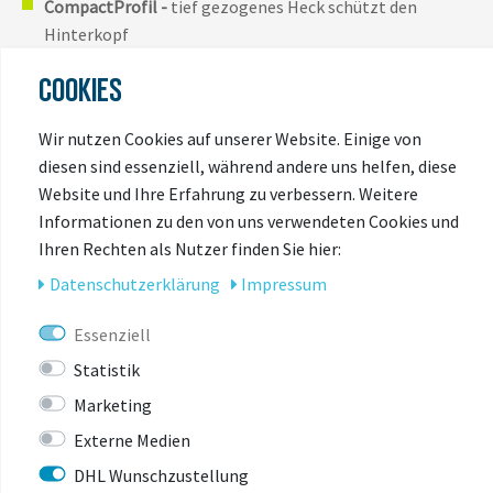
CompactProfil -
tief gezogenes Heck schützt den
Hinterkopf
Strukturmaterial
- edel, innovativ, vermeidet Kratzer
COOKIES
Komfort- und Sicherheitsmerkmale des CASCO
Cuda 2 Fahrradhelms
Wir nutzen Cookies auf unserer Website. Einige von
diesen sind essenziell, während andere uns helfen, diese
InMold-Bauweise
Website und Ihre Erfahrung zu verbessern. Weitere
verlängertes Heck
Informationen zu den von uns verwendeten Cookies und
Ihren Rechten als Nutzer finden Sie hier:
MyStyle - individueller Look
Daten­schutz­erklärung
Impressum
reflektierende Streifen
Essenziell
vertikal und horizontal verstellbar
Statistik
tolles, besonderes Design
Marketing
Kühlung durch Fahrtwind
Externe Medien
DHL Wunschzustellung