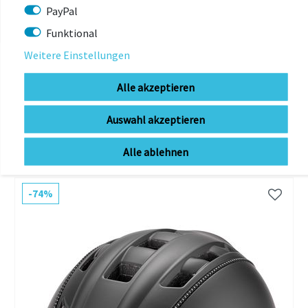
PayPal
Funktional
Weitere Einstellungen
Alle akzeptieren
DAS KÖNNTE
Auswahl akzeptieren
DIR AUCH GEFALLEN
Alle ablehnen
-74%