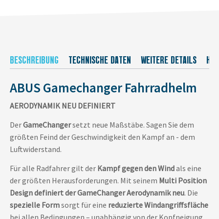
BESCHREIBUNG
TECHNISCHE DATEN
WEITERE DETAILS
HER
ABUS Gamechanger Fahrradhelm
AERODYNAMIK NEU DEFINIERT
Der
GameChanger
setzt neue Maßstäbe. Sagen Sie dem
größten Feind der Geschwindigkeit den Kampf an - dem
Luftwiderstand.
Für alle Radfahrer gilt der
Kampf gegen den Wind
als eine
der größten Herausforderungen. Mit seinem
Multi Position
Design definiert der GameChanger Aerodynamik neu
. Die
spezielle Form
sorgt für eine
reduzierte Windangriffsfläche
bei allen Bedingungen – unabhängig von der Kopfneigung