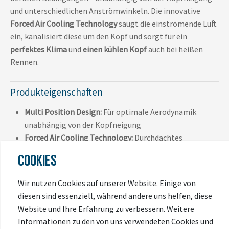
und unterschiedlichen Anströmwinkeln. Die innovative
Forced Air Cooling Technology
saugt die einströmende Luft
ein, kanalisiert diese um den Kopf und sorgt für ein
perfektes Klima
und
einen kühlen Kopf
auch bei heißen
Rennen.
Produkteigenschaften
Multi Position Design:
Für optimale Aerodynamik
unabhängig von der Kopfneigung
Forced Air Cooling Technology:
Durchdachtes
Belüftungssystem für optimales Kopfklima
COOKIES
FlowStraps:
Aerodynamisch, flatterfrei und
hautfreundlich dank speziell entwickeltem Gurtprofil
Wir nutzen Cookies auf unserer Website. Einige von
Zoom Ace:
Feinjustierbares Verstellsystem mit
diesen sind essenziell, während andere uns helfen, diese
griffigem Verstellrad für individuellen Sitz
Website und Ihre Erfahrung zu verbessern. Weitere
AirPort:
Aerodynamische Brillen-Halterung mit
Informationen zu den von uns verwendeten Cookies und
Bügelführung