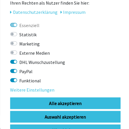
Ihren Rechten als Nutzer finden Sie hier:
Multi Shell In Mold:
Für sichere Stoßabsorption
Daten­schutz­erklärung
Impressum
Ponytail Kompatibilität:
Helm für Zopf-TrägerInnen
gut geeignet
Essenziell
Statistik
Marketing
Externe Medien
DHL Wunschzustellung
PayPal
ZULETZT
Funktional
ANGESEHEN
Weitere Einstellungen
Alle akzeptieren
Auswahl akzeptieren