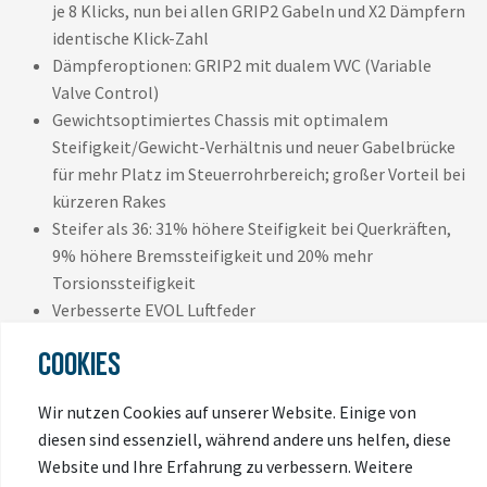
je 8 Klicks, nun bei allen GRIP2 Gabeln und X2 Dämpfern
identische Klick-Zahl
Dämpferoptionen: GRIP2 mit dualem VVC (Variable
Valve Control)
Gewichtsoptimiertes Chassis mit optimalem
Steifigkeit/Gewicht-Verhältnis und neuer Gabelbrücke
für mehr Platz im Steuerrohrbereich; großer Vorteil bei
kürzeren Rakes
Steifer als 36: 31% höhere Steifigkeit bei Querkräften,
9% höhere Bremssteifigkeit und 20% mehr
Torsionssteifigkeit
Verbesserte EVOL Luftfeder
Für 180 - 230mm Bremsscheiben
COOKIES
58 mm Gabelkronendurchmesser für optisch
gleichmäßigen Übergang zwischen voluminösen
Wir nutzen Cookies auf unserer Website. Einige von
Steuerrohren und Gabelkrone
diesen sind essenziell, während andere uns helfen, diese
Der optionale Mudguard mit stabiler 4-Punkt-
Website und Ihre Erfahrung zu verbessern. Weitere
Direktbefestigung schützt die Standrohre und