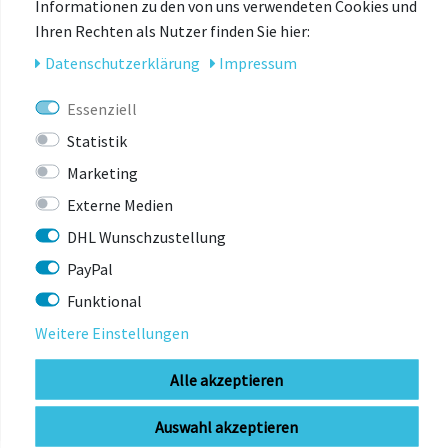
Informationen zu den von uns verwendeten Cookies und
Dichtungen vor Schmutz
Ihren Rechten als Nutzer finden Sie hier:
Farbvarianten: Gloss Orange, Gloss Black und
Mattschwarz
Daten­schutz­erklärung
Impressum
Factory Series-Modelle mit Genuine Kashima Coat
Essenziell
Live Valve und E-MTB Optionen verfügbar
Statistik
Marketing
Externe Medien
DHL Wunschzustellung
PayPal
Funktional
ZULETZT
Weitere Einstellungen
ANGESEHEN
Alle akzeptieren
Auswahl akzeptieren