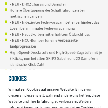
- NEU -
DHX2 Chassis und Dämpfer
Höhere Überlappung der Schaftführungen bei
metrischen Längen
- NEU -
Indexierter Federvorspannteller verhindert das
Lösen bei minimaler Federvorspannung
- NEU -
Hauptkolben mit erhöhtem Öldurchfluss
- NEU -
MCU-Bumper für eine
verbesserte
Endprogression
High-Speed-Druckstufe und High-Speed-Zugstufe mit je
8 Klicks, nun bei allen GRIP2 Gabeln und X2 Dämpfern
identische Klick-Zahl
Reduzierte Reibung
High-Speed-Zugstufe nun mit VVC (Variable Valve
COOKIES
Control)
Lineare Dämpfungscharakteristik
für bessere
Wir nutzen Cookies auf unserer Website. Einige von
Feinabstimmung und mehr Kontrolle bei schnell
diesen sind essenziell, während andere uns helfen, diese
aufeinander folgenden Schlägen
Website und Ihre Erfahrung zu verbessern. Weitere
Extrem reibungsarme und haltbare Oberflächen
Informationen zu den von uns verwendeten Cookies und