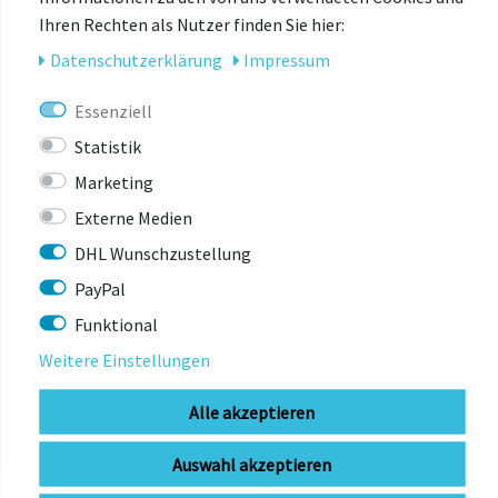
Separater Ölkreislauf
für den „Firm“ Modus – Höhere
Ihren Rechten als Nutzer finden Sie hier:
Pedalplattform im Vergleich zum Vorgängermodell
Daten­schutz­erklärung
Impressum
Kürzerer Ausgleichsbehälter für
höhere
Rahmenkompatibilität
Essenziell
Statistik
Marketing
Externe Medien
DHL Wunschzustellung
PayPal
ZULETZT
Funktional
ANGESEHEN
Weitere Einstellungen
Alle akzeptieren
Auswahl akzeptieren