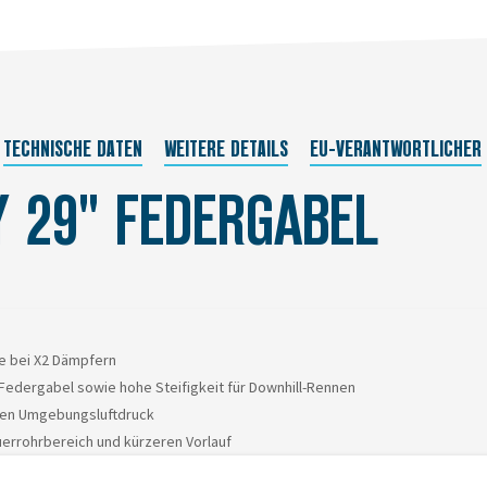
TECHNISCHE DATEN
WEITERE DETAILS
EU-VERANTWORTLICHER
Y 29" FEDERGABEL
ie bei X2 Dämpfern
edergabel sowie hohe Steifigkeit für Downhill-Rennen
 den Umgebungsluftdruck
uerrohrbereich und kürzeren Vorlauf
ung der Schaumstoffringe und Vermeidung von übermäßigem Druckanstieg