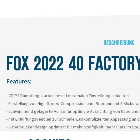
BESCHREIBUNG
FOX 2022 40 FACTOR
Features:
- GRIP2 Dämpfungskartusche mit maximalen Einstellmöglichkeiten
- Einstellung von High-Speed-Compression und -Rebound mit 8 Klicks w
- schwimmend gelagerte Achse für optimale Ausrichtung von Nabe und F
- mit Entlüftungsventilen zur schnellen, unkomplizierten Anpassung an
- Gabelbrückendesign optimiert für mehr Steifigkeit, mehr Platz im Ste
- Luft- und Ölkanäle in den Tauchrohren zur kontinuierlichen Schmier