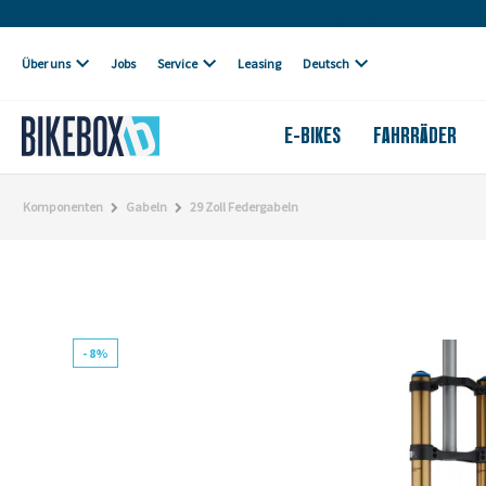
Eigene Werkstatt
Über uns
Jobs
Service
Leasing
Deutsch
E-BIKES
FAHRRÄDER
Komponenten
Gabeln
29 Zoll Federgabeln
- 8%