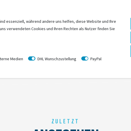
optimiertes Ansprechverhalten
 Federkennlinie und optimale Unterstützung durch den gesamten Federweg
ind essenziell, während andere uns helfen, diese Website und Ihre
 uns verwendeten Cookies und Ihren Rechten als Nutzer finden Sie
überragende Gesamtperformance und sorgt für minimale Reibung und ein o
terne Medien
DHL Wunschzustellung
PayPal
ZULETZT