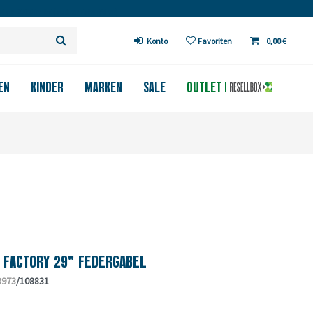
 ab 200€ in DE (außer Fahrräder)
Konto
Favoriten
0,00 €
EN
KINDER
MARKEN
SALE
OUTLET
 FACTORY 29" FEDERGABEL
3973
/108831