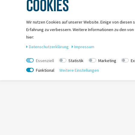
COOKIES
- VVC (Variable Valve Control) für High-Speed Druck- und Zugstufe
- Factory-Serie mit Kashima-Beschichtung für minimierte Reibung und 
- Float EVOL Luftfederung für sensibles Ansprechverhalten, linearere
Wir nutzen Cookies auf unserer Website. Einige von diesen s
Technologien:
Erfahrung zu verbessern. Weitere Informationen zu den von
hier:
Kashima Coat
Daten­schutz­erklärung
Impressum
Die markante goldene Genuine-Kashima-Coat-Beschichtung bietet eine 
Essenziell
Statistik
Marketing
Ex
Funktional
Weitere Einstellungen