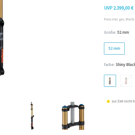
UVP 2.399,00 €
Preis inkl. ges. MwSt.
Größe:
52 mm
52 mm
farbe:
Shiny Blac
zur Zeit nicht l