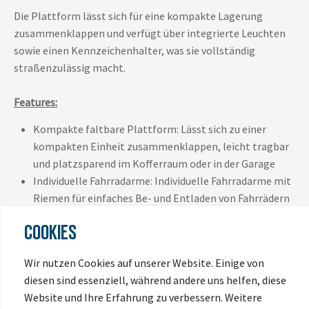
Die Plattform lässt sich für eine kompakte Lagerung
zusammenklappen und verfügt über integrierte Leuchten
sowie einen Kennzeichenhalter, was sie vollständig
straßenzulässig macht.
Features:
Kompakte faltbare Plattform: Lässt sich zu einer
kompakten Einheit zusammenklappen, leicht tragbar
und platzsparend im Kofferraum oder in der Garage
Individuelle Fahrradarme: Individuelle Fahrradarme mit
Riemen für einfaches Be- und Entladen von Fahrrädern
Zugang zum Kofferraum: Ermöglicht den Zugang zum
COOKIES
Kofferraum, ohne den Träger entfernen zu müssen,
wenn kein Fahrrad auf dem Träger geladen ist
Wir nutzen Cookies auf unserer Website. Einige von
Radgurt-Organizer: Der Parkschlitz für den Radgurt
diesen sind essenziell, während andere uns helfen, diese
sorgt dafür, dass die Radgurte beim Verladen von
Website und Ihre Erfahrung zu verbessern. Weitere
Fahrrädern ordentlich verstaut bleiben.