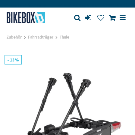
Kauf auf Rechnung
Versandkostenfrei ab 200€ in DE (außer 
Zubehör
Fahrradträger
Thule
- 13%