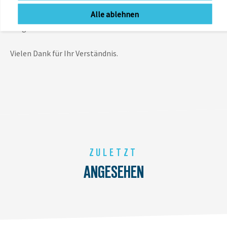
Es gilt jeweils der Preis, der zum Zeitpunkt des Kaufs im
Alle ablehnen
jeweiligen Verkaufskanal (Onlineshop oder Ladengeschäft)
ausgewiesen ist.
Vielen Dank für Ihr Verständnis.
ZULETZT
ANGESEHEN