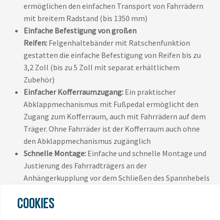
ermöglichen den einfachen Transport von Fahrrädern
mit breitem Radstand (bis 1350 mm)
Einfache Befestigung von großen
Reifen:
Felgenhaltebänder mit Ratschenfunktion
gestatten die einfache Befestigung von Reifen bis zu
3,2 Zoll (bis zu 5 Zoll mit separat erhältlichem
Zubehör)
Einfacher Kofferraumzugang:
Ein praktischer
Abklappmechanismus mit Fußpedal ermöglicht den
Zugang zum Kofferraum, auch mit Fahrrädern auf dem
Träger. Ohne Fahrräder ist der Kofferraum auch ohne
den Abklappmechanismus zugänglich
Schnelle Montage:
Einfache und schnelle Montage und
Justierung des Fahrradträgers an der
Anhängerkupplung vor dem Schließen des Spannhebels
dank der sich selbst stabilisierenden Verbindung
COOKIES
Leicht zu transportieren:
Ergonomischer Transport des
Fahrradträgers dank integrierter Tragegriffe