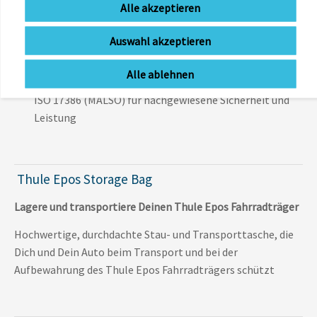
Alle akzeptieren
persönlicher Einstellungen und den Empfang von Over-
the-Air-Software-Updates, um das System auf dem
Auswahl akzeptieren
neuesten Stand zu halten
Zuverlässige Sensortechnologie:
Verwendet den
Alle ablehnen
gleichen Standard wie Einparksensoren und entspricht
ISO 17386 (MALSO) für nachgewiesene Sicherheit und
Leistung
Thule Epos Storage Bag
Lagere und transportiere Deinen Thule Epos Fahrradträger
Hochwertige, durchdachte Stau- und Transporttasche, die
Dich und Dein Auto beim Transport und bei der
Aufbewahrung des Thule Epos Fahrradträgers schützt