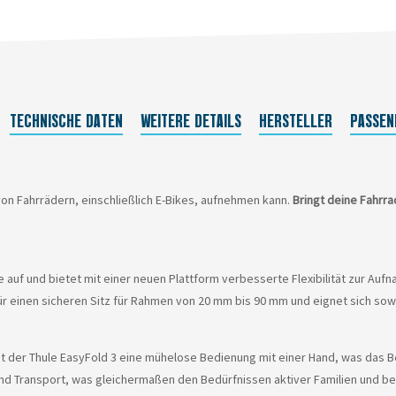
TECHNISCHE DATEN
WEITERE DETAILS
HERSTELLER
PASSEN
e von Fahrrädern, einschließlich E-Bikes, aufnehmen kann.
Bringt deine Fahrra
uf und bietet mit einer neuen Plattform verbesserte Flexibilität zur Aufn
 einen sicheren Sitz für Rahmen von 20 mm bis 90 mm und eignet sich sowo
 der Thule EasyFold 3 eine mühelose Bedienung mit einer Hand, was das Be
und Transport, was gleichermaßen den Bedürfnissen aktiver Familien und be