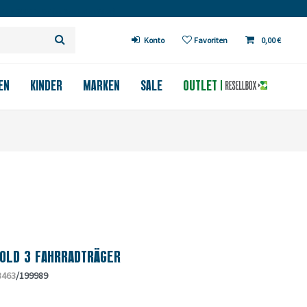
 ab 200€ in DE (außer Fahrräder)
Konto
Favoriten
0,00 €
EN
KINDER
MARKEN
SALE
OUTLET
OLD 3 FAHRRADTRÄGER
8463
/199989