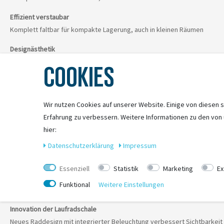
Effizient verstaubar
Komplett faltbar für kompakte Lagerung, auch in kleinen Räumen
Designästhetik
Elegantes, modernes Design mit integrierter Beleuchtung, passend für
COOKIES
Abstand der Fahrräder beim 2-3 Fahrräder-Modell:
Großzügiger Abstand von 250 mm ermöglicht das einfache Beladen von
Wir nutzen Cookies auf unserer Website. Einige von diesen s
Einfacher Zugang zum Kofferraum
Erfahrung zu verbessern. Weitere Informationen zu den von
Bei angebrachten Fahrrädern ist der Kofferraum mit einer intelligente
hier:
Schnelle Montage
Daten­schutz­erklärung
Impressum
Einfache und schnelle Montage und Justierung des Fahrradträgers an d
Essenziell
Statistik
Marketing
Ex
Leicht zu transportieren
Funktional
Weitere Einstellungen
Ergonomischer Transport des Fahrradträgers dank integrierter Tragegr
Innovation der Laufradschale
Neues Raddesign mit integrierter Beleuchtung verbessert Sichtbarkeit 