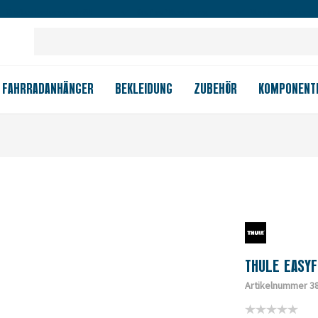
Großes Ladengeschäft
Kauf auf Rechnung
Versandkostenfrei
FAHRRADANHÄNGER
BEKLEIDUNG
ZUBEHÖR
KOMPONENT
THULE EASYF
Artikelnummer 3