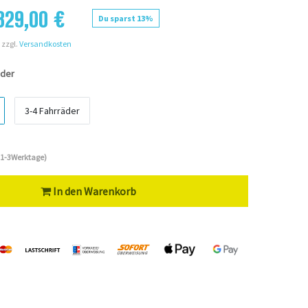
829,00 €
Du sparst 13%
 zzgl.
Versandkosten
äder
3-4 Fahrräder
 (1-3Werktage)
In den Warenkorb