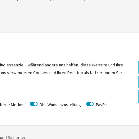
 jeden Fahrzeugtyp
 MTBs und großen E-Bikes
ind essenziell, während andere uns helfen, diese Website und Ihre
 uns verwendeten Cookies und Ihren Rechten als Nutzer finden Sie
n Fußpedalneigung zugänglich
er Anhängerkupplung vor dem Schließen des Spannhebels dank der sich sel
terne Medien
DHL Wunschzustellung
PayPal
iffe
und Sicherheit