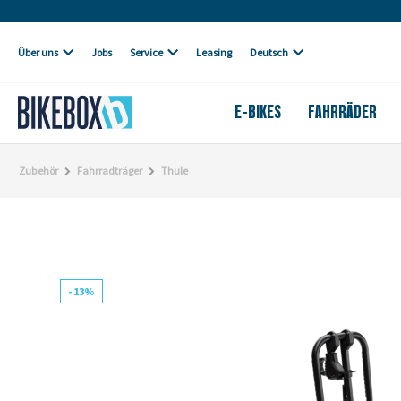
Eigene Werkstatt
Über uns
Jobs
Service
Leasing
Deutsch
E-BIKES
FAHRRÄDER
Zubehör
Fahrradträger
Thule
- 13%