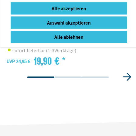
Alle akzeptieren
Auswahl akzeptieren
ABUS
ABUS Steel-O-Chain™ 4804C 75cm Schloss
Alle ablehnen
Mehr Farben verfügbar
sofort lieferbar (1-3Werktage)
19,90 € *
UVP 24,95 €