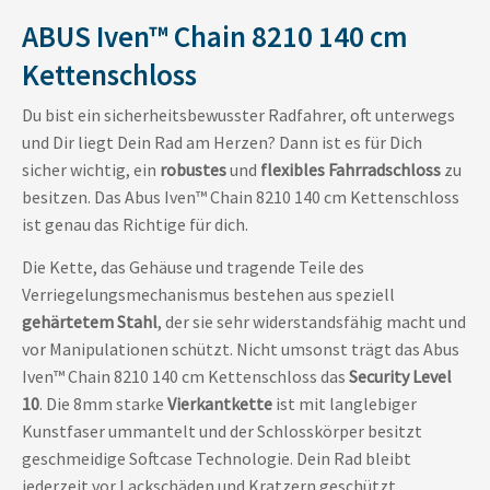
ABUS Iven™ Chain 8210 140 cm
Kettenschloss
Du bist ein sicherheitsbewusster Radfahrer, oft unterwegs
und Dir liegt Dein Rad am Herzen? Dann ist es für Dich
sicher wichtig, ein
robustes
und
flexibles Fahrradschloss
zu
besitzen. Das Abus Iven™ Chain 8210 140 cm Kettenschloss
ist genau das Richtige für dich.
Die Kette, das Gehäuse und tragende Teile des
Verriegelungsmechanismus bestehen aus speziell
gehärtetem Stahl
, der sie sehr widerstandsfähig macht und
vor Manipulationen schützt. Nicht umsonst trägt das Abus
Iven™ Chain 8210 140 cm Kettenschloss das
Security Level
10
. Die 8mm starke
Vierkantkette
ist mit langlebiger
Kunstfaser ummantelt und der Schlosskörper besitzt
geschmeidige Softcase Technologie. Dein Rad bleibt
jederzeit vor Lackschäden und Kratzern geschützt.