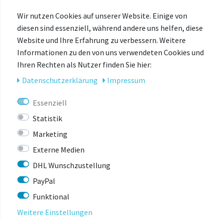
Wir nutzen Cookies auf unserer Website. Einige von
Bitte beachten Sie, dass die Preise für Zubehörartikel in
diesen sind essenziell, während andere uns helfen, diese
unserem Onlineshop von den Preisen in unserem
Website und Ihre Erfahrung zu verbessern. Weitere
stationären Geschäft abweichen können. Online- und
Informationen zu den von uns verwendeten Cookies und
Ladenpreise werden teilweise durch unterschiedliche
Ihren Rechten als Nutzer finden Sie hier:
Aktionen, Rabattierungen und Marktbedingungen
bestimmt und sind daher nicht immer identisch.
Daten­schutz­erklärung
Impressum
Essenziell
Es gilt jeweils der Preis, der zum Zeitpunkt des Kaufs im
jeweiligen Verkaufskanal (Onlineshop oder Ladengeschäft)
Statistik
ausgewiesen ist.
Marketing
Externe Medien
Vielen Dank für Ihr Verständnis.
DHL Wunschzustellung
PayPal
Funktional
Weitere Einstellungen