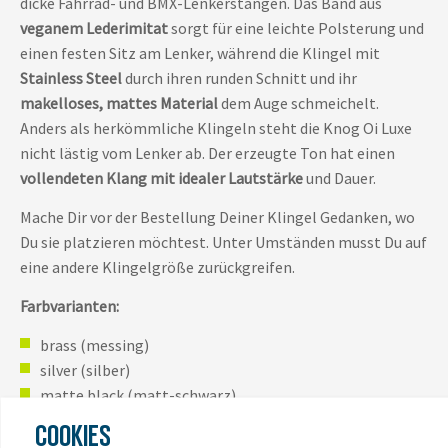
dicke Fahrrad- und BMX-Lenkerstangen. Das Band aus
veganem Lederimitat
sorgt für eine leichte Polsterung und
einen festen Sitz am Lenker, während die Klingel mit
Stainless Steel
durch ihren runden Schnitt und ihr
makelloses, mattes Material
dem Auge schmeichelt.
Anders als herkömmliche Klingeln steht die Knog Oi Luxe
nicht lästig vom Lenker ab. Der erzeugte Ton hat einen
vollendeten Klang mit idealer Lautstärke
und Dauer.
Mache Dir vor der Bestellung Deiner Klingel Gedanken, wo
Du sie platzieren möchtest. Unter Umständen musst Du auf
eine andere Klingelgröße zurückgreifen.
Farbvarianten:
brass (messing)
silver (silber)
matte black (matt-schwarz)
COOKIES
Hinweis zu den Preisen im Bereich Zubehör