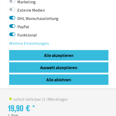
Marketing
Externe Medien
DHL Wunschzustellung
PayPal
Funktional
Weitere Einstellungen
Alle akzeptieren
Auswahl akzeptieren
SWISSSTOP
Alle ablehnen
SwissStop Bremsbeläge Disc 33 E
sofort lieferbar (1-3Werktage)
19,90 € *
1
Paar