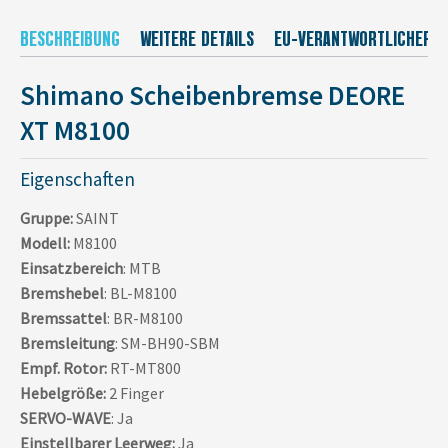
BESCHREIBUNG
WEITERE DETAILS
EU-VERANTWORTLICHER
Shimano Scheibenbremse DEORE
XT M8100
Eigenschaften
Gruppe:
SAINT
Modell:
M8100
Einsatzbereich
: MTB
Bremshebel
: BL-M8100
Bremssattel
: BR-M8100
Bremsleitung
: SM-BH90-SBM
Empf. Rotor:
RT-MT800
Hebelgröße:
2 Finger
SERVO-WAVE
: Ja
Einstellbarer Leerweg:
Ja