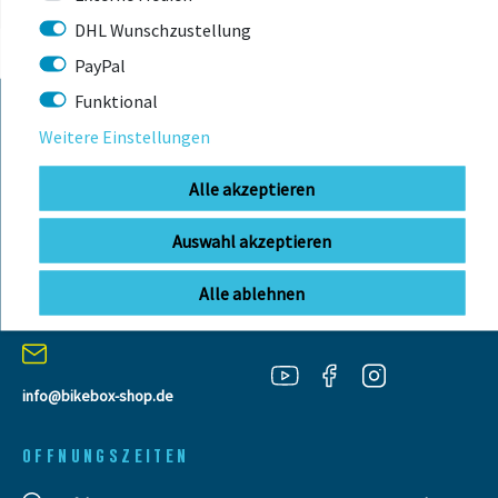
DHL Wunschzustellung
PayPal
Funktional
Weitere Einstellungen
KONTAKT
Alle akzeptieren
BIKEBOX GmbH
0741 206770-00
Auswahl akzeptieren
Telefonzeiten:
Stuttgarter Str. 72 78628 Rottweil-
Mo-Fr: 09:00 - 12:00 Uhr
Neufra
Alle ablehnen
info@bikebox-shop.de
OFFNUNGSZEITEN