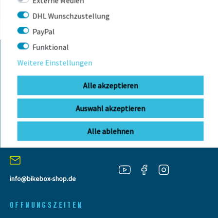
Externe Medien
DHL Wunschzustellung
PayPal
Funktional
Weitere Einstellungen
KONTAKT
Alle akzeptieren
BIKEBOX GmbH
0741 206770-00
Auswahl akzeptieren
Telefonzeiten:
Stuttgarter Str. 72 78628 Rottweil-
Mo-Fr: 09:00 - 12:00 Uhr
Neufra
Alle ablehnen
info@bikebox-shop.de
OFFNUNGSZEITEN