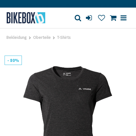
Kauf auf Rechnung
Versandkostenfrei ab 200€ in DE (außer
Bekleidung
Oberteile
T-Shirts
- 80%