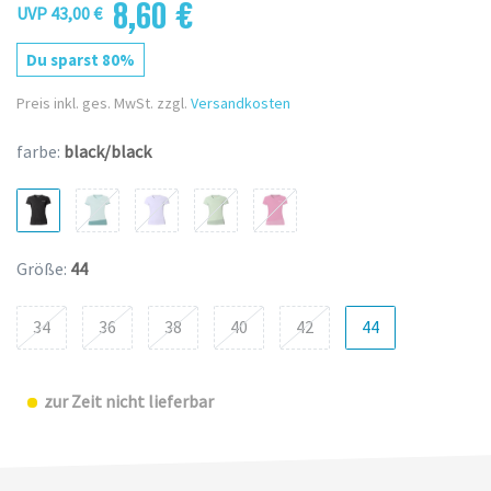
8,60 €
UVP 43,00 €
Du sparst 80%
Preis inkl. ges. MwSt. zzgl.
Versandkosten
farbe:
black/black
Größe:
44
34
36
38
40
42
44
zur Zeit nicht lieferbar