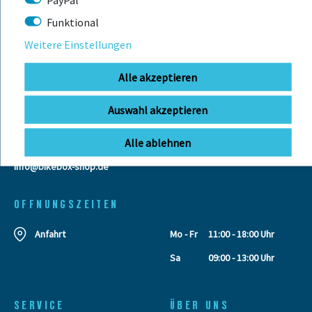
KONTAKT
Funktional
Weitere Einstellungen
BIKEBOX GmbH
0741 206770-00
Alle akzeptieren
Telefonzeiten:
Stuttgarter Str. 72 78628 Rottweil-
Mo-Fr: 09:00 - 12:00 Uhr
Neufra
Auswahl akzeptieren
Alle ablehnen
info@bikebox-shop.de
OFFNUNGSZEITEN
Anfahrt
Mo - Fr
11:00 - 18:00 Uhr
Sa
09:00 - 13:00 Uhr
SERVICE
ÜBER UNS