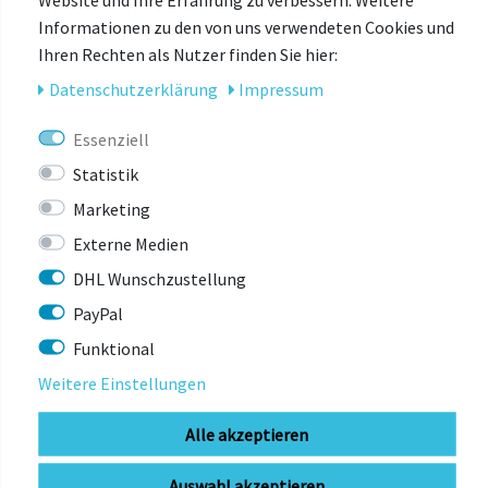
Informationen zu den von uns verwendeten Cookies und
Ihren Rechten als Nutzer finden Sie hier:
Daten­schutz­erklärung
Impressum
Essenziell
Statistik
CRANKBROTHERS
Marketing
crankbrothers Mallet Lace Schuhe
Externe Medien
DHL Wunschzustellung
sofort lieferbar (1-3Werktage)
PayPal
129,00 € *
UVP 149,99 €
Funktional
Weitere Einstellungen
Alle akzeptieren
Auswahl akzeptieren