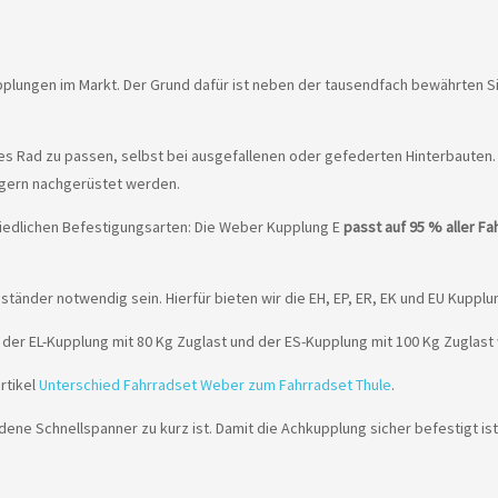
plungen im Markt. Der Grund dafür ist neben der tausendfach bewährten S
des Rad zu passen, selbst bei ausgefallenen oder gefederten Hinterbauten
ängern nachgerüstet werden.
hiedlichen Befestigungsarten: Die Weber Kupplung E
passt auf 95 % aller Fa
ständer notwendig sein. Hierfür bieten wir die EH, EP, ER, EK und EU Kupp
der EL-Kupplung mit 80 Kg Zuglast und der ES-Kupplung mit 100 Kg Zuglast
rtikel
Unterschied Fahrradset Weber zum Fahrradset Thule
.
ene Schnellspanner zu kurz ist. Damit die Achkupplung sicher befestigt i