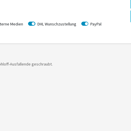
terne Medien
DHL Wunschzustellung
PayPal
ohloff-Ausfallende geschraubt.