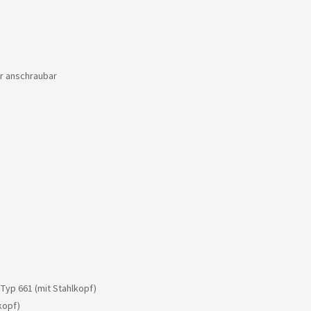
r anschraubar
yp 661 (mit Stahlkopf)
kopf)