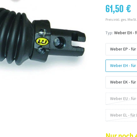
61,50 €
Preis inkl. ges. MwSt.
Typ:
Weber EH - f
Weber EP - für
Weber EH - für
Weber EK - für
Weber EU - für
Weber EL - für
Nur noch 