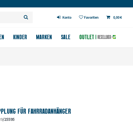
 ab 200€ in DE (außer Fahrräder)
Konto
Favoriten
0,00 €
EN
KINDER
MARKEN
SALE
OUTLET
PPLUNG FÜR FAHRRADANHÄNGER
39
/25595