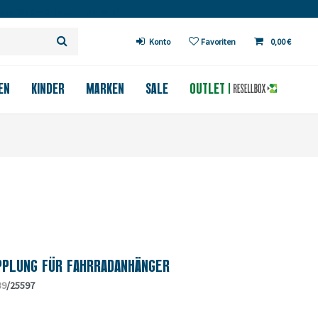
 ab 200€ in DE (außer Fahrräder)
Konto
Favoriten
0,00 €
EN
KINDER
MARKEN
SALE
OUTLET
PPLUNG FÜR FAHRRADANHÄNGER
39
/25597