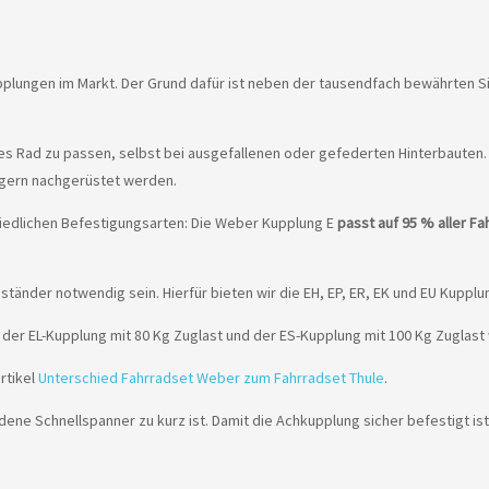
plungen im Markt. Der Grund dafür ist neben der tausendfach bewährten S
des Rad zu passen, selbst bei ausgefallenen oder gefederten Hinterbauten
ängern nachgerüstet werden.
hiedlichen Befestigungsarten: Die Weber Kupplung E
passt auf 95 % aller Fa
ständer notwendig sein. Hierfür bieten wir die EH, EP, ER, EK und EU Kupp
der EL-Kupplung mit 80 Kg Zuglast und der ES-Kupplung mit 100 Kg Zuglast
rtikel
Unterschied Fahrradset Weber zum Fahrradset Thule
.
ene Schnellspanner zu kurz ist. Damit die Achkupplung sicher befestigt i