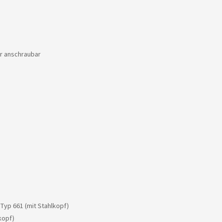
r anschraubar
yp 661 (mit Stahlkopf)
kopf)