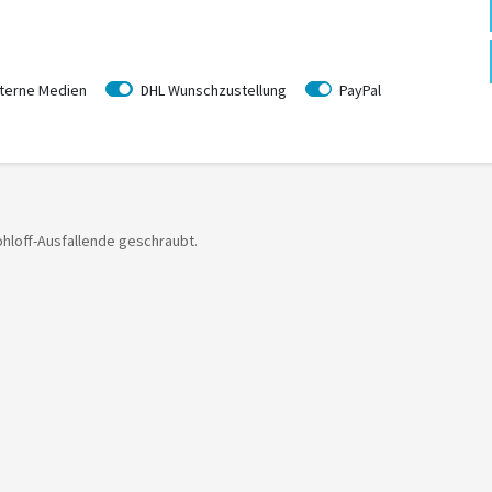
terne Medien
DHL Wunschzustellung
PayPal
ohloff-Ausfallende geschraubt.