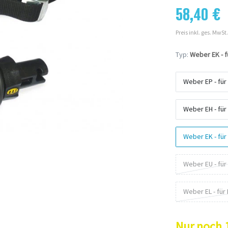
58,40 €
Preis inkl. ges. MwSt.
Typ:
Weber EK - f
Weber EP - für
Weber EH - für
Weber EK - für
Weber EU - für
Weber EL - für
Nur noch 