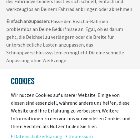
des Fahrradverbinders lässt es sich schnell, einfach und
werkzeuglos an Deinem Fahrrad anbringen oder abnehmen
Einfach anzupassen:
Passe den Reacha-Rahmen
problemlos an Deine Bedürfnisse an. Egal, ob es darum
geht, die Deichsel zu verlängern oder die Breite für
unterschiedliche Lasten anzupassen, das
Schnappverschlusssystem ermöglicht Dir eine schnelle
Anpassung ohne Werkzeuge
Fahrradanschluss:
Verwandle Deinen Reacha-Handwagen
COOKIES
mit dem Bike-Connector in einen Fahrradanhänger. Das
Schnellbefestigungssystem ist intuitiv und praktisch, was
Wir nutzen Cookies auf unserer Website. Einige von
den Übergang zwischen den Modi reibungslos und stressfrei
diesen sind essenziell, während andere uns helfen, diese
macht
Website und Ihre Erfahrung zu verbessern. Weitere
Passt sich deinem Lebensstil an:
Passe Deine Reacha an
Informationen zu den von uns verwendeten Cookies und
jedes Abenteuer an. Das modulare, verstellbare Design
Ihren Rechten als Nutzer finden Sie hier:
eröffnet endlose Möglichkeiten, mit neuen Komponenten,
Daten­schutz­erklärung
Impressum
die ihre Funktionalität verbessern. Die werkzeugfreie