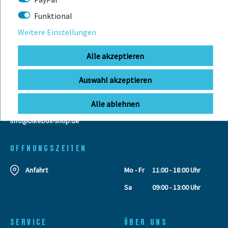
KONTAKT
Funktional
Weitere Einstellungen
BIKEBOX GmbH
0741 206770-00
Alle akzeptieren
Telefonzeiten:
Stuttgarter Str. 72 78628 Rottweil-
Mo-Fr: 09:00 - 12:00 Uhr
Neufra
Auswahl akzeptieren
Alle ablehnen
info@bikebox-shop.de
OFFNUNGSZEITEN
Anfahrt
Mo - Fr
11:00 - 18:00 Uhr
Sa
09:00 - 13:00 Uhr
SERVICE
ÜBER UNS