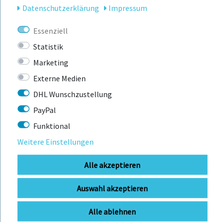
Daten­schutz­erklärung
Impressum
KONTAKT
Essenziell
BIKEBOX GmbH
0741 206770-00
Statistik
Telefonzeiten:
Stuttgarter Str. 72 78628 Rottweil-
Marketing
Mo-Fr: 09:00 - 12:00 Uhr
Neufra
Externe Medien
DHL Wunschzustellung
PayPal
info@bikebox-shop.de
Funktional
Weitere Einstellungen
OFFNUNGSZEITEN
Alle akzeptieren
Anfahrt
Mo - Fr
11:00 - 18:00 Uhr
Sa
09:00 - 13:00 Uhr
Auswahl akzeptieren
Alle ablehnen
SERVICE
ÜBER UNS