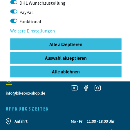
DHL Wunschzustellung
PayPal
Funktional
KONTAKT
Weitere Einstellungen
Alle akzeptieren
BIKEBOX GmbH
0741 206770-00
Telefonzeiten:
Auswahl akzeptieren
Stuttgarter Str. 72 78628 Rottweil-
Mo-Fr: 09:00 - 12:00 Uhr
Neufra
Alle ablehnen
info@bikebox-shop.de
OFFNUNGSZEITEN
Anfahrt
Mo - Fr
11:00 - 18:00 Uhr