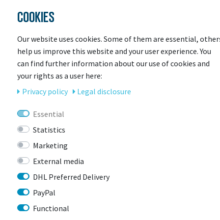
Die Kleinen ganz groß
COOKIES
Atmungsaktives Coolmax Material
Front-Reißverschluss für angenehmes Anziehen
Our website uses cookies. Some of them are essential, other
Reflektierende Details
help us improve this website and your user experience. You
Elastische Taille
can find further information about our use of cookies and
In verschiedenen Größen erhältlich
your rights as a user here:
Privacy policy
Legal disclosure
Essential
Statistics
Marketing
External media
DHL Preferred Delivery
LAST
SEEN
PayPal
Functional