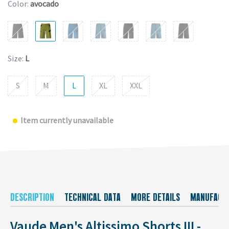
Color:
avocado
Size:
L
S
M
L
XL
XXL
Item currently unavailable
DESCRIPTION
TECHNICAL DATA
MORE DETAILS
MANUFACT
Vaude Men's Altissimo Shorts III -