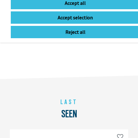
Accept all
Item currently unavailable
€20.00 *
RRP €100.00
Accept selection
Reject all
LAST
SEEN