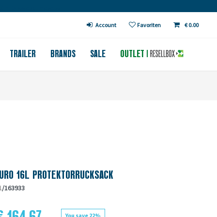
€ in DE (except bicycles)
Account
Favoriten
€ 0.00
TRAILER
BRANDS
SALE
OUTLET
URO 16L PROTEKTORRUCKSACK
1
/163933
€ 164.67
You save 22%