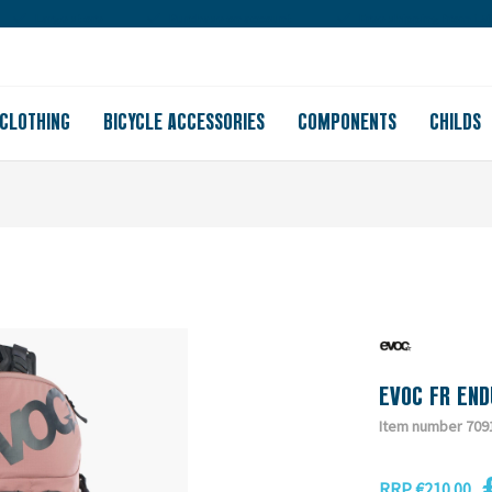
Large store
Purchase on account
Free shipping from 150
CLOTHING
BICYCLE ACCESSORIES
COMPONENTS
CHILDS
EVOC FR END
Item number 709
RRP €210.00