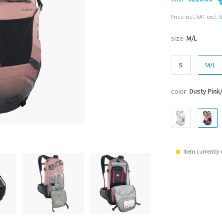
Price Incl. VAT excl.
S
size:
M/L
S
M/L
color:
Dusty Pink
Item currently