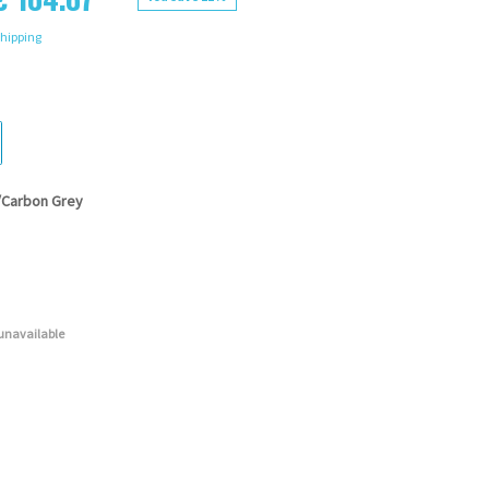
hipping
/Carbon Grey
 unavailable