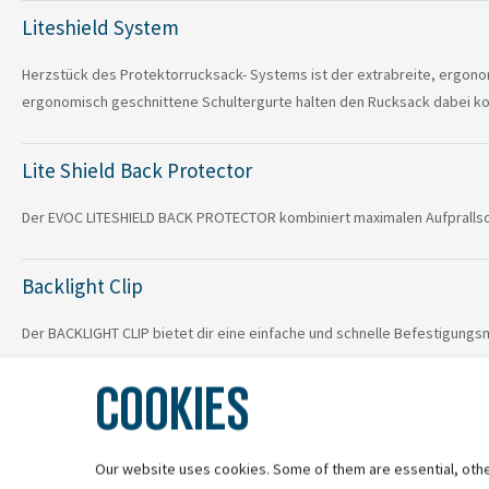
Liteshield System
Herzstück des Protektorrucksack- Systems ist der extrabreite, ergonom
ergonomisch geschnittene Schultergurte halten den Rucksack dabei kom
Lite Shield Back Protector
Der EVOC LITESHIELD BACK PROTECTOR kombiniert maximalen Aufprallschutz
Backlight Clip
Der BACKLIGHT CLIP bietet dir eine einfache und schnelle Befestigungsm
COOKIES
2-Step Zip System
Die 2-STEP-ZIP SYSTEM Reißverschlusskonstruktion ermöglicht dir den Z
Our website uses cookies. Some of them are essential, othe
gesamten Inhalt. Die Topload-Variante ist praktisch, wenn du unterwegs 