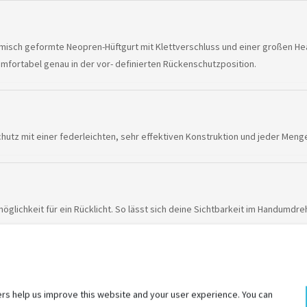
isch geformte Neopren-Hüftgurt mit Klettverschluss und einer großen Heavy
fortabel genau in der vor- definierten Rückenschutzposition.
 mit einer federleichten, sehr effektiven Konstruktion und jeder Menge Fl
öglichkeit für ein Rücklicht. So lässt sich deine Sichtbarkeit im Handumdr
ugriff auf dein Rucksack-Hauptfach auf zwei Arten: Die komplette Öffnung 
rs help us improve this website and your user experience. You can
bist.