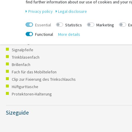
find further information about our use of cookies and your ri
Privacy policy
Legal disclosure
Weitere Highlights
Essential
Statistics
Marketing
Ex
Fach für Bikepark oder Geländekarten.
Functional
More details
Key Holder
Werkzeugfach
Signalpfeife
Trinkblasenfach
Brillenfach
Fach für das Mobiltelefon
Clip zur Fixierung des Trinkschlauchs
Hüftgurttasche
Protektoren-Halterung
Sizeguide