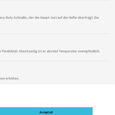
-Duty-Schnalle, der die Haupt- last auf die Hüfte überträgt. Die
exibilität. Gleichzeitig ist er absolut Temperatur unempfindlich.
ehen erhöhen.
des Hauptfaches bietet dir uneingeschränkten Zugriff auf den
Accept all