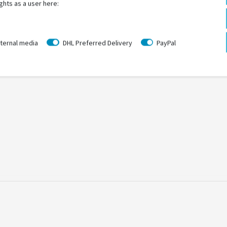
ghts as a user here:
ternal media
DHL Preferred Delivery
PayPal