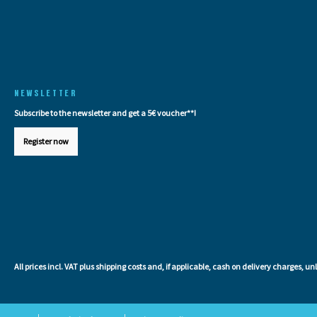
NEWSLETTER
Subscribe to the newsletter and get a 5€ voucher**!
Register now
All prices incl. VAT plus
shipping costs
and, if applicable, cash on delivery charges, un