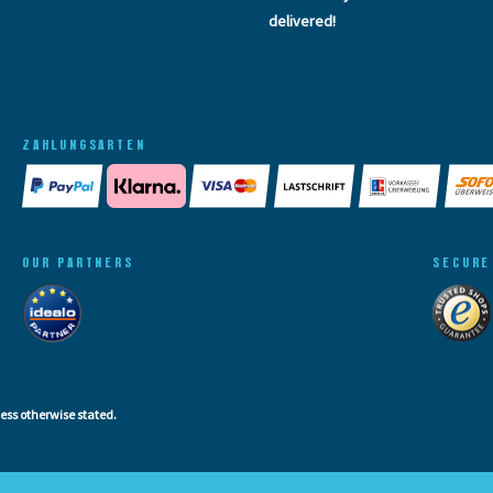
delivered!
ZAHLUNGSARTEN
OUR PARTNERS
SECURE
less otherwise stated.