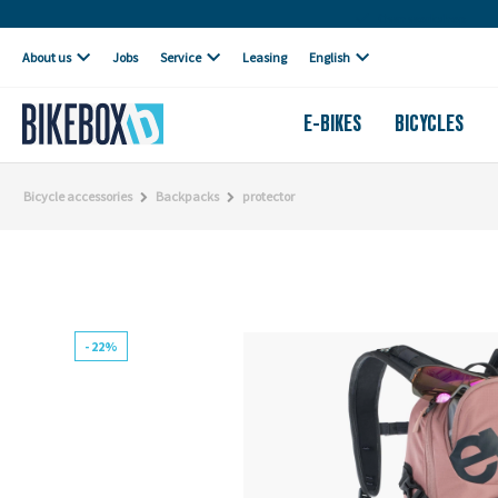
Own workshop
About us
Jobs
Service
Leasing
English
E-BIKES
BICYCLES
Bicycle accessories
Backpacks
protector
- 22%