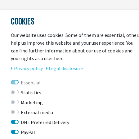
LAST
COOKIES
SEEN
Our website uses cookies. Some of them are essential, other
help us improve this website and your user experience. You
can find further information about our use of cookies and
your rights as a user here:
Privacy policy
Legal disclosure
Essential
CONTACT
Statistics
Marketing
External media
BIKEBOX GmbH
0741 206770-00
Stuttgarter Str. 72 78628 Rottweil-
DHL Preferred Delivery
Neufra
PayPal