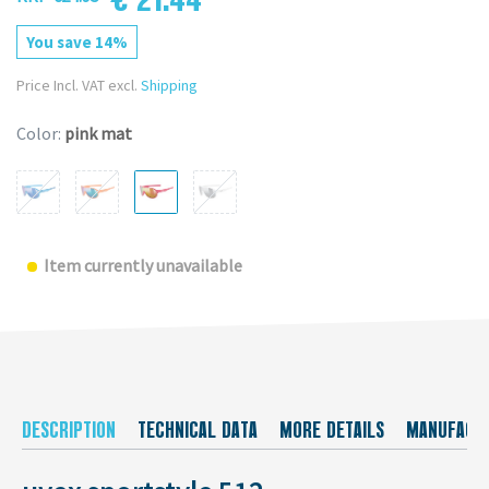
You save 14%
Price Incl. VAT excl.
Shipping
Color:
pink mat
Item currently unavailable
DESCRIPTION
TECHNICAL DATA
MORE DETAILS
MANUFACT