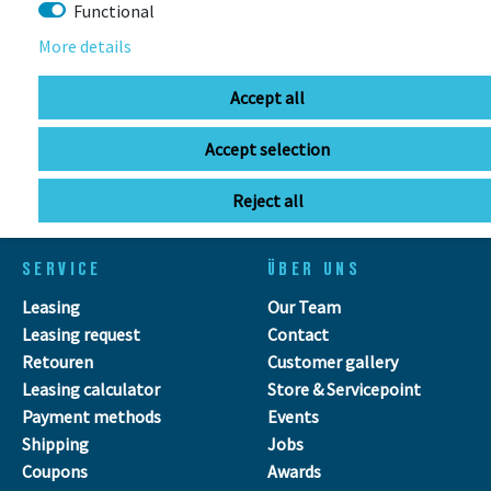
Functional
More details
info@bikebox-shop.de
Accept all
OPENING HOURS
Accept selection
Directions
Mo - Fr
11:00 - 18:00
Sa
09:00 - 13:00
Reject all
SERVICE
ÜBER UNS
Leasing
Our Team
Leasing request
Contact
Retouren
Customer gallery
Leasing calculator
Store & Servicepoint
Payment methods
Events
Shipping
Jobs
Coupons
Awards