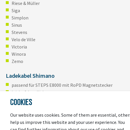
Riese & Müller
Siga
Simplon
Sinus
Stevens
Velo de Ville
Victoria
Winora
Zemo
Ladekabel Shimano
passend für STEPS E8000 mit RoPD Magnetstecker
leicht & handlich
wetterfest
COOKIES
bis zu 2x schnellere Akkuladung
bike-energy Ladekabel mit Stecker für Shimano STEPS
Our website uses cookies. Some of them are essential, other
E8000
help us improve this website and your user experience. You
Innovatives 1,90m Ladekabel für Ihr E-Bike – einfach,
can find further information about our use of cookies and