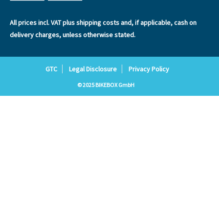
All prices incl. VAT plus
shipping costs
and, if applicable, cash on
delivery charges, unless otherwise stated.
GTC
Legal Disclosure
Privacy Policy
© 2025 BIKEBOX GmbH