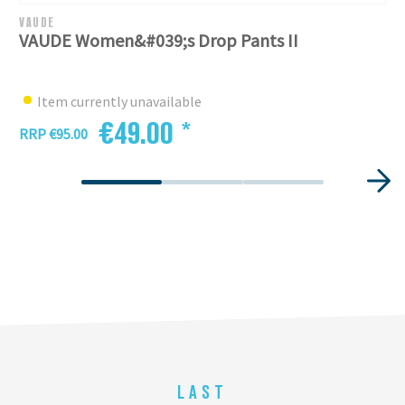
VAUDE
VAUDE Women&#039;s Drop Pants II
Item currently unavailable
€49.00 *
RRP €95.00
LAST