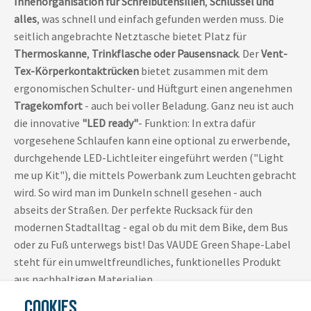
Innenorganisation für Schreibutensilien
,
Schlüssel und
alles
, was schnell und einfach gefunden werden muss. Die
seitlich angebrachte Netztasche bietet Platz für
Thermoskanne
,
Trinkflasche oder Pausensnack
. Der
Vent-
Tex-Körperkontaktrücken
bietet zusammen mit dem
ergonomischen Schulter- und Hüftgurt einen angenehmen
Tragekomfort
- auch bei voller Beladung. Ganz neu ist auch
die innovative
"LED ready"
- Funktion: In extra dafür
vorgesehene Schlaufen kann eine optional zu erwerbende,
durchgehende LED-Lichtleiter eingeführt werden ("Light
me up Kit"), die mittels Powerbank zum Leuchten gebracht
wird. So wird man im Dunkeln schnell gesehen - auch
abseits der Straßen. Der perfekte Rucksack für den
modernen Stadtalltag - egal ob du mit dem Bike, dem Bus
oder zu Fuß unterwegs bist! Das VAUDE Green Shape-Label
steht für ein umweltfreundliches, funktionelles Produkt
aus nachhaltigen Materialien.
COOKIES
Tabletfach