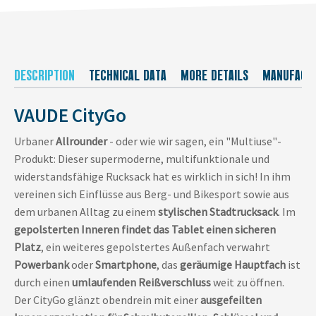
DESCRIPTION
TECHNICAL DATA
MORE DETAILS
MANUFACT
VAUDE CityGo
Urbaner
Allrounder
- oder wie wir sagen, ein "Multiuse"-
Produkt: Dieser supermoderne, multifunktionale und
widerstandsfähige Rucksack hat es wirklich in sich! In ihm
vereinen sich Einflüsse aus Berg- und Bikesport sowie aus
dem urbanen Alltag zu einem
stylischen Stadtrucksack
. Im
gepolsterten Inneren findet das Tablet einen sicheren
Platz
, ein weiteres gepolstertes Außenfach verwahrt
Powerbank
oder
Smartphone
, das
geräumige Hauptfach
ist
durch einen
umlaufenden Reißverschluss
weit zu öffnen.
Der CityGo glänzt obendrein mit einer
ausgefeilten