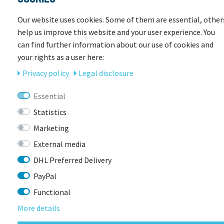
wetterfest
Our website uses cookies. Some of them are essential, other
mit umfangreicher Innenorganisation
help us improve this website and your user experience. You
klimaneutral kompensiert; umweltfreundliche
can find further information about our use of cookies and
Materialien
your rights as a user here:
Privacy policy
Legal disclosure
Essential
Statistics
Marketing
LAST
External media
SEEN
DHL Preferred Delivery
PayPal
Functional
More details