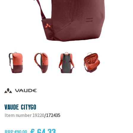
VAUDE CITYGO
Item number 19220
/172435
€ 64.33
RRP €90.00