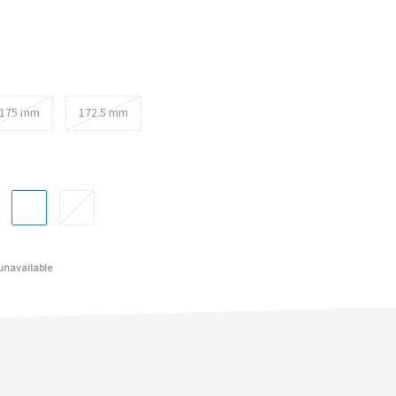
175 mm
172.5 mm
 unavailable