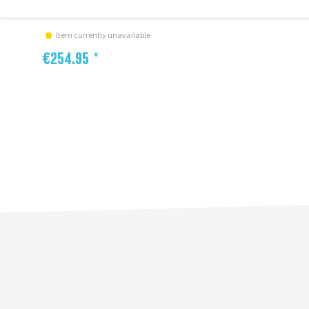
Item currently unavailable
€254.95 *