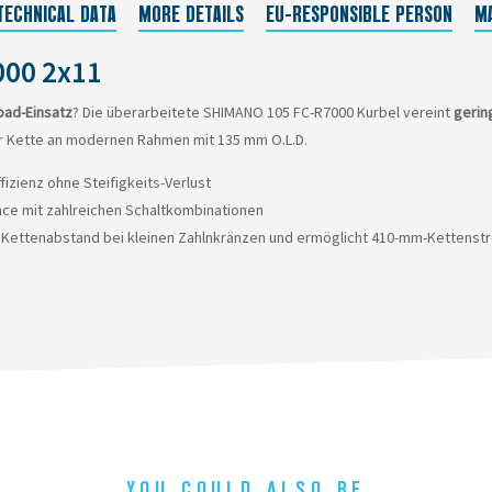
TECHNICAL DATA
MORE DETAILS
EU-RESPONSIBLE PERSON
M
000 2x11
oad-Einsatz
? Die überarbeitete SHIMANO 105 FC-R7000 Kurbel vereint
gerin
er Kette an modernen Rahmen mit 135 mm O.L.D.
izienz ohne Steifigkeits-Verlust
ce mit zahlreichen Schaltkombinationen
en Kettenabstand bei kleinen Zahlnkränzen und ermöglicht 410-mm-Kettenst
YOU COULD ALSO BE