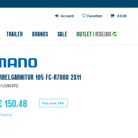
€ in DE (except bicycles)
Account
Favoriten
€ 0.00
TRAILER
BRANDS
SALE
OUTLET
RBELGARNITUR 105 FC-R7000 2X11
55
/181072
€ 150.48
You save 14%
hipping