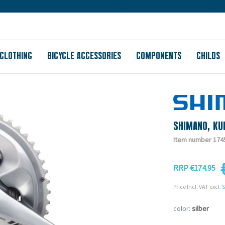
Large store
Purchase on account
Free shipping from 150
CLOTHING
BICYCLE ACCESSORIES
COMPONENTS
CHILDS
SHIMANO, KU
Item number 174
RRP €174.95
Price Incl. VAT excl.
S
color:
silber