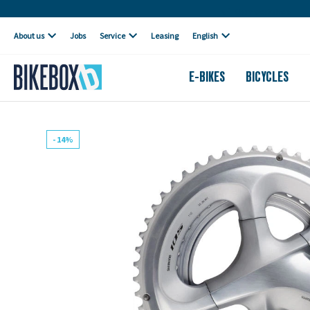
Own workshop
About us
Jobs
Service
Leasing
English
E-BIKES
BICYCLES
- 14%