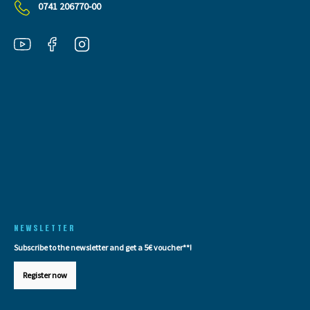
0741 206770-00
NEWSLETTER
Subscribe to the newsletter and get a 5€ voucher**!
Register now