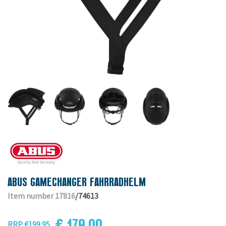
ABUS GAMECHANGER FAHRRADHELM
Item number 17816
/74613
€ 179.00
RRP €199.95