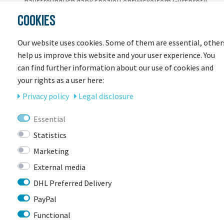
hautfreundlich dank speziell entwickeltem Gurtprofil
Zoom Ace:
Feinjustierbares Verstellsystem mit
COOKIES
griffigem Verstellrad für individuellen Sitz
AirPort:
Aerodynamische Brillen-Halterung mit
Our website uses cookies. Some of them are essential, other
Bügelführung
help us improve this website and your user experience. You
Multi Shell In Mold:
Für sichere Stoßabsorption
can find further information about our use of cookies and
Ponytail Kompatibilität:
Helm für Zopf-TrägerInnen
your rights as a user here:
gut geeignet
Privacy policy
Legal disclosure
Essential
Statistics
Marketing
External media
DHL Preferred Delivery
LAST
PayPal
SEEN
Functional