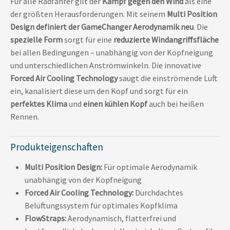
Für alle Radfahrer gilt der
Kampf gegen den Wind
als eine
der größten Herausforderungen. Mit seinem
Multi Position
Design definiert der GameChanger Aerodynamik neu
. Die
spezielle Form
sorgt für eine
reduzierte Windangriffsfläche
bei allen Bedingungen – unabhängig von der Kopfneigung
und unterschiedlichen Anströmwinkeln. Die innovative
Forced Air Cooling Technology
saugt die einströmende Luft
ein, kanalisiert diese um den Kopf und sorgt für ein
perfektes Klima
und
einen kühlen Kopf
auch bei heißen
Rennen.
Produkteigenschaften
Multi Position Design:
Für optimale Aerodynamik
unabhängig von der Kopfneigung
Forced Air Cooling Technology:
Durchdachtes
Belüftungssystem für optimales Kopfklima
FlowStraps:
Aerodynamisch, flatterfrei und