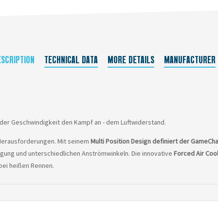
ESCRIPTION
TECHNICAL DATA
MORE DETAILS
MANUFACTURER
der Geschwindigkeit den Kampf an - dem Luftwiderstand.
 Herausforderungen. Mit seinem
Multi Position Design definiert der GameC
gung und unterschiedlichen Anströmwinkeln. Die innovative
Forced Air Coo
bei heißen Rennen.
er Kopfneigung