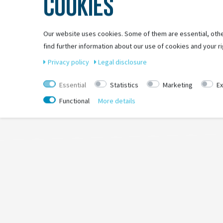
COOKIES
Forced Air Cooling Technology:
Durchdachtes Belüftungssystem fü
FlowStraps:
Aerodynamisch, flatterfrei und hautfreundlich dank spe
Our website uses cookies. Some of them are essential, othe
Zoom Ace:
Feinjustierbares Verstellsystem mit griffigem Verstellrad
find further information about our use of cookies and your ri
AirPort:
Aerodynamische Brillen-Halterung mit Bügelführung
Multi Shell In Mold:
Für sichere Stoßabsorption
Privacy policy
Legal disclosure
Ponytail Kompatibilität:
Helm für Zopf-TrägerInnen gut geeignet
Essential
Statistics
Marketing
Ex
Functional
More details