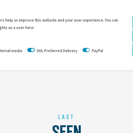
r optimales Kopfklima
ziell entwickeltem Gurtprofil
rs help us improve this website and your user experience. You can
 für individuellen Sitz
ghts as a user here:
ternal media
DHL Preferred Delivery
PayPal
LAST
SEEN