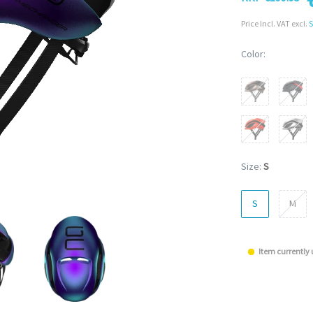
Price Incl. VAT excl.
S
Color:
Size:
S
S
M
Item currently