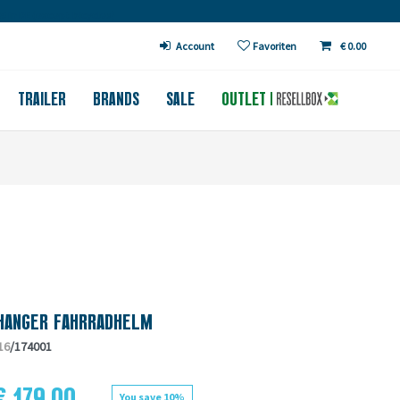
€ in DE (except bicycles)
Account
Favoriten
€ 0.00
TRAILER
BRANDS
SALE
OUTLET
HANGER FAHRRADHELM
16
/174001
€ 179.00
You save 10%