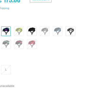
hipping
L
 unavailable