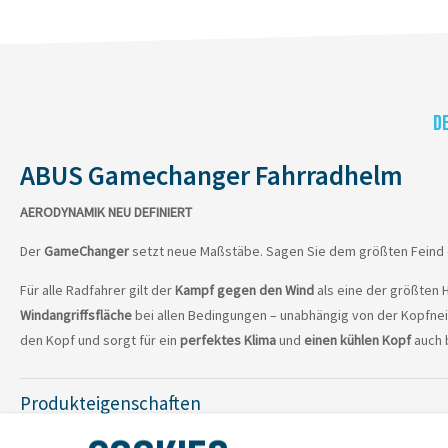
D
ABUS Gamechanger Fahrradhelm
AERODYNAMIK NEU DEFINIERT
Der
GameChanger
setzt neue Maßstäbe. Sagen Sie dem größten Feind 
Für alle Radfahrer gilt der
Kampf gegen den Wind
als eine der größten
Windangriffsfläche
bei allen Bedingungen – unabhängig von der Kopfnei
den Kopf und sorgt für ein
perfektes Klima
und
einen kühlen Kopf
auch 
Produkteigenschaften
Multi Position Design:
Für optimale Aerodynamik unabhängig von d