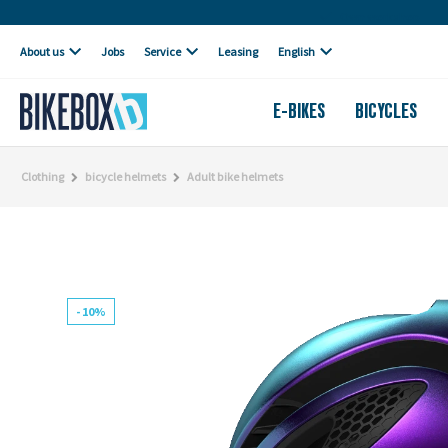
Own workshop
About us
Jobs
Service
Leasing
English
E-BIKES
BICYCLES
Clothing
bicycle helmets
Adult bike helmets
- 10%