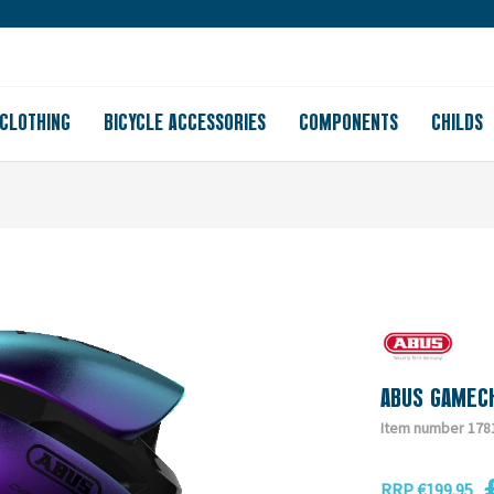
Large store
Purchase on account
Free shipping from 150
CLOTHING
BICYCLE ACCESSORIES
COMPONENTS
CHILDS
ABUS GAMEC
Item number 178
RRP €199.95