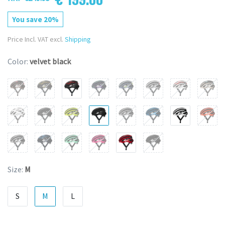
You save 20%
Price Incl. VAT excl.
Shipping
Color:
velvet black
Size:
M
S
M
L