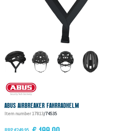
ABUS AIRBREAKER FAHRRADHELM
Item number 17813
/74535
€ 199.00
RRP €249.95