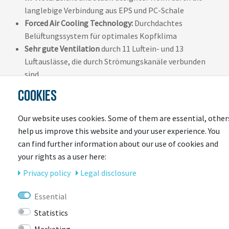
langlebige Verbindung aus EPS und PC-Schale
Forced Air Cooling Technology:
Durchdachtes
Belüftungssystem für optimales Kopfklima
Sehr gute Ventilation
durch 11 Luftein- und 13
Luftauslässe, die durch Strömungskanäle verbunden
sind
Multi Speed Design:
Wabenstruktur im Helm, welche die
COOKIES
Belüftung so dosiert, wie sie benötigt wird
FlowStraps:
Aerodynamisch, flatterfrei und
Our website uses cookies. Some of them are essential, other
hautfreundlich dank speziell entwickeltem Gurtprofil
help us improve this website and your user experience. You
Zoom Ace:
Feinjustierbares Verstellsystem mit
can find further information about our use of cookies and
griffigem Verstellrad für individuellen Sitz
your rights as a user here:
ActiCage Lite:
Im EPS integrierte Strukturverstärkung
Privacy policy
Legal disclosure
zur Optimierung der Stabilität
AirPort:
Aerodynamische Brillen-Halterung mit
Essential
Bügelführung
Statistics
Ponytail Kompatibilität:
Helm für Zopf-TrägerInnen
gut geeignet
Marketing