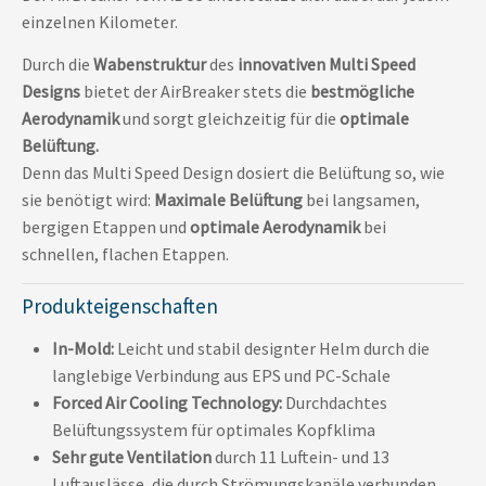
einzelnen Kilometer.
Durch die
Wabenstruktur
des
innovativen Multi Speed
Designs
bietet der AirBreaker stets die
bestmögliche
Aerodynamik
und sorgt gleichzeitig für die
optimale
Belüftung.
Denn das Multi Speed Design dosiert die Belüftung so, wie
sie benötigt wird:
Maximale Belüftung
bei langsamen,
bergigen Etappen und
optimale Aerodynamik
bei
schnellen, flachen Etappen.
Produkteigenschaften
In-Mold:
Leicht und stabil designter Helm durch die
langlebige Verbindung aus EPS und PC-Schale
Forced Air Cooling Technology:
Durchdachtes
Belüftungssystem für optimales Kopfklima
Sehr gute Ventilation
durch 11 Luftein- und 13
Luftauslässe, die durch Strömungskanäle verbunden