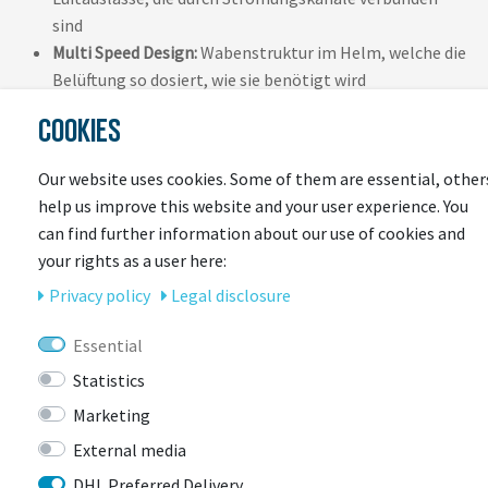
sind
Multi Speed Design:
Wabenstruktur im Helm, welche die
Belüftung so dosiert, wie sie benötigt wird
FlowStraps:
Aerodynamisch, flatterfrei und
COOKIES
hautfreundlich dank speziell entwickeltem Gurtprofil
Zoom Ace:
Feinjustierbares Verstellsystem mit
Our website uses cookies. Some of them are essential, other
griffigem Verstellrad für individuellen Sitz
help us improve this website and your user experience. You
ActiCage Lite:
Im EPS integrierte Strukturverstärkung
can find further information about our use of cookies and
zur Optimierung der Stabilität
your rights as a user here:
AirPort:
Aerodynamische Brillen-Halterung mit
Privacy policy
Legal disclosure
Bügelführung
Ponytail Kompatibilität:
Helm für Zopf-TrägerInnen
Essential
gut geeignet
Statistics
Marketing
External media
DHL Preferred Delivery