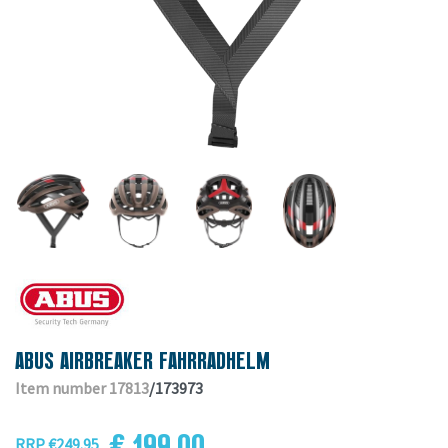
ABUS AIRBREAKER FAHRRADHELM
Item number 17813
/173973
€ 199.00
RRP €249.95