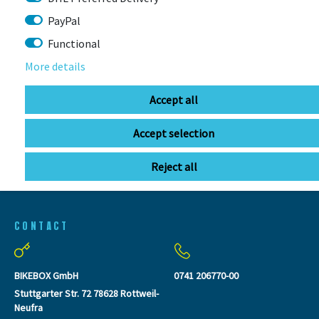
PayPal
Functional
LAST
More details
SEEN
Accept all
Accept selection
Reject all
CONTACT
BIKEBOX GmbH
0741 206770-00
Stuttgarter Str. 72 78628 Rottweil-
Neufra