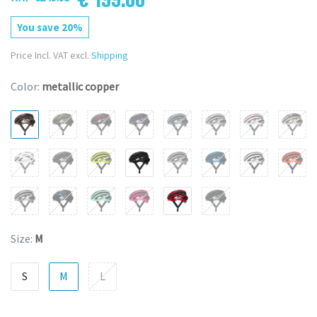
You save 20%
Price Incl. VAT excl.
Shipping
Color:
metallic copper
Size:
M
S
M
L