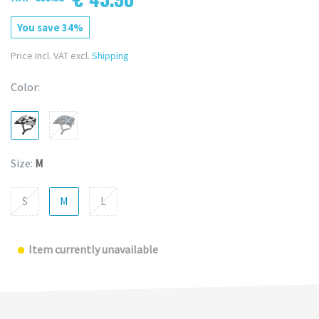
You save 34%
Price Incl. VAT excl.
Shipping
Color:
Size:
M
S
M
L
Item currently unavailable