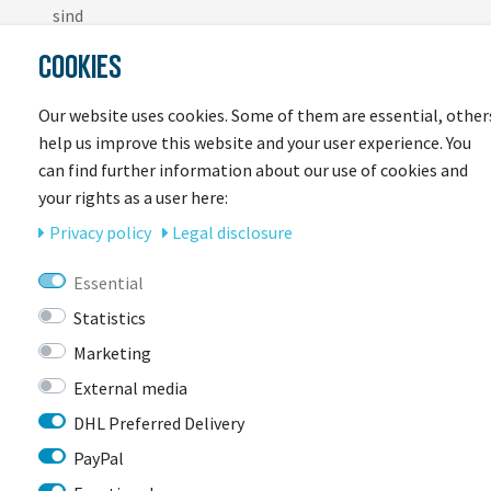
sind
Eingeschäumte Fliegennetze
COOKIES
Herausnehmbare und waschbare Polster mit höchstem
Tragekomfort
Our website uses cookies. Some of them are essential, other
Farblich abgestimmte Riemen mit weicher Oberfläche
help us improve this website and your user experience. You
und einfacher Einstellmöglichkeit durch praktische
can find further information about our use of cookies and
Gurtstraffer
your rights as a user here:
Passive Sicherheit durch großflächige Reflektoren mit
Privacy policy
Legal disclosure
besonders hoher Rückstrahlwirkung
Essential
Statistics
Marketing
External media
DHL Preferred Delivery
LAST
PayPal