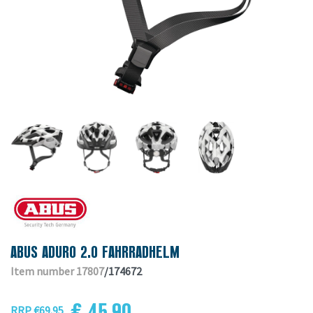
ABUS ADURO 2.0 FAHRRADHELM
Item number 17807
/174672
€ 45.90
RRP €69.95