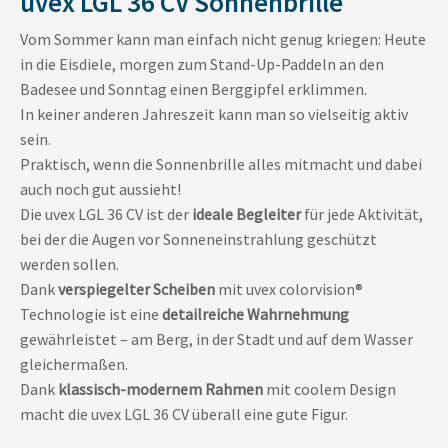
uvex LGL 36 CV Sonnenbrille
Vom Sommer kann man einfach nicht genug kriegen: Heute
in die Eisdiele, morgen zum Stand-Up-Paddeln an den
Badesee und Sonntag einen Berggipfel erklimmen.
In keiner anderen Jahreszeit kann man so vielseitig aktiv
sein.
Praktisch, wenn die Sonnenbrille alles mitmacht und dabei
auch noch gut aussieht!
Die uvex LGL 36 CV ist der
ideale Begleiter
für jede Aktivität,
bei der die Augen vor Sonneneinstrahlung geschützt
werden sollen.
Dank
verspiegelter Scheiben
mit uvex colorvision®
Technologie ist eine
detailreiche Wahrnehmung
gewährleistet – am Berg, in der Stadt und auf dem Wasser
gleichermaßen.
Dank
klassisch-modernem Rahmen
mit coolem Design
macht die uvex LGL 36 CV überall eine gute Figur.