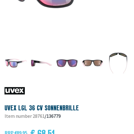
UVEX LGL 36 CV SONNENBRILLE
Item number 28761
/136779
€ 68.51
RRP €89.95