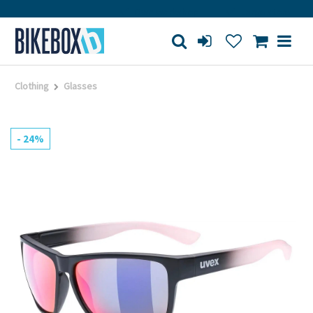
Own workshop
Large store
Clothing
Glasses
- 24%