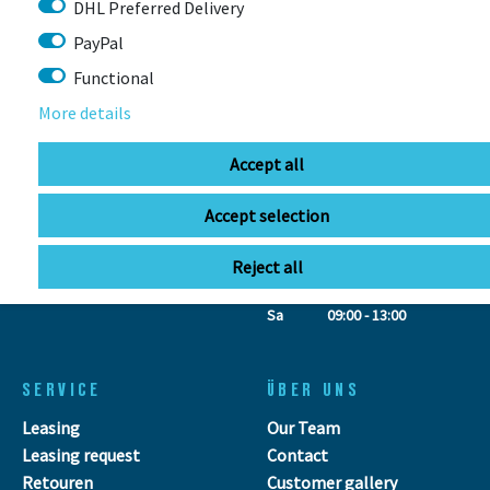
DHL Preferred Delivery
BIKEBOX GmbH
0741 206770-00
PayPal
Stuttgarter Str. 72 78628 Rottweil-
Functional
Neufra
More details
Accept all
info@bikebox-shop.de
Accept selection
OPENING HOURS
Reject all
Directions
Mo - Fr
11:00 - 18:00
Sa
09:00 - 13:00
SERVICE
ÜBER UNS
Leasing
Our Team
Leasing request
Contact
Retouren
Customer gallery