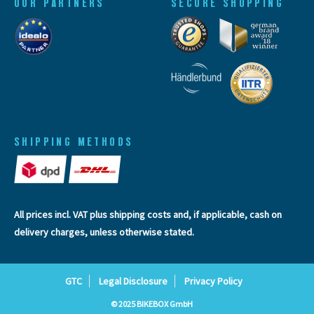
OUR PARTNERS
SECURE SHOPPING
SHIPPING METHODS
All prices incl. VAT plus
shipping costs
and, if applicable, cash on
delivery charges, unless otherwise stated.
GTC
Legal Disclosure
Privacy Policy
© 2025 BIKEBOX GmbH