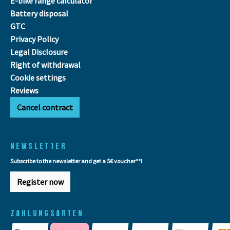
E-bike range calculator
Battery disposal
GTC
Privacy Policy
Legal Disclosure
Right of withdrawal
Cookie settings
Reviews
Cancel contract
NEWSLETTER
Subscribe to the newsletter and get a 5€ voucher**!
Register now
ZAHLUNGSARTEN