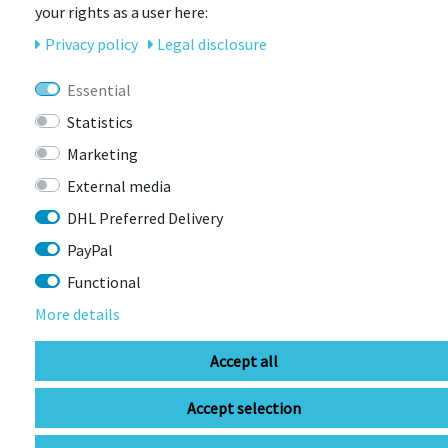
your rights as a user here:
Privacy policy
Legal disclosure
Essential
LAST
Statistics
SEEN
Marketing
External media
DHL Preferred Delivery
PayPal
Functional
More details
CONTACT
Accept all
Accept selection
BIKEBOX GmbH
0741 206770-00
Stuttgarter Str. 72 78628 Rottweil-