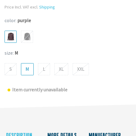
Price Incl. VAT excl.
Shipping
color:
purple
size:
M
S
M
L
XL
XXL
Item currently unavailable
DESCRIPTION
MORE DETAILS
MANUFACTURER