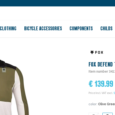
Large store
Purchase on account
Free shipping from 150
CLOTHING
BICYCLE ACCESSORIES
COMPONENTS
CHILDS
FOX DEFEND 
Item number 341
€ 139.99
Price Incl. VAT excl.
S
color:
Olive Gree