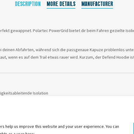
DESCRIPTION
MORE DETAILS
MANUFACTURER
fekt gewappnet. Polartec PowerGrid bietet dir beim Fahren gezielte Isolie
 deinen Abfahrten, während sich die passgenaue Kapuze problemlos unter 
taut, wenn es auf dem Trail etwas rauer wird. Kurzum, der Defend Hoodie is
igkeitsableitende Isolation
inen Abfahrten
ssentials selbst unter extremsten Fahrbedingungen Aus Recyclingmateriali
rs help us improve this website and your user experience. You can
ghts as a user here: