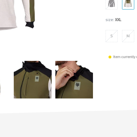
size:
XXL
S
M
Item currently