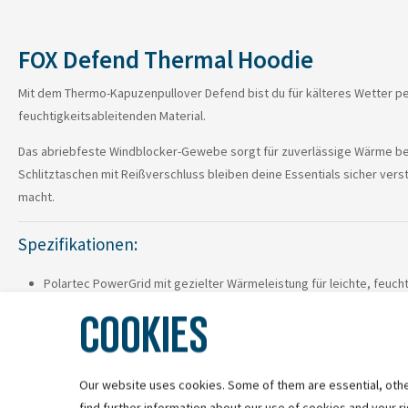
FOX Defend Thermal Hoodie
Mit dem Thermo-Kapuzenpullover Defend bist du für kälteres Wetter per
feuchtigkeitsableitenden Material.
Das abriebfeste Windblocker-Gewebe sorgt für zuverlässige Wärme bei
Schlitztaschen mit Reißverschluss bleiben deine Essentials sicher vers
macht.
Spezifikationen:
Polartec PowerGrid mit gezielter Wärmeleistung für leichte, feucht
Abriebfestes Windblocker-Gewebe für zuverlässige Wärme bei de
COOKIES
Passgenaue Kapuze zum Tragen unter dem Helm
Schlitztasche mit Reißverschluss zum sicheren Verstauen deiner E
88 % Polyester, 9 % Elastan, 3 % Nylon
Our website uses cookies. Some of them are essential, othe
find further information about our use of cookies and your ri