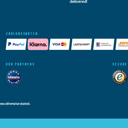
delivered!
ZAHLUNGSARTEN
OUR PARTNERS
SECURE
less otherwise stated.