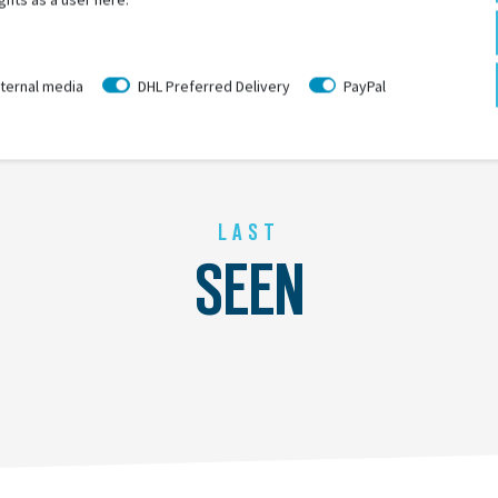
ternal media
DHL Preferred Delivery
PayPal
LAST
SEEN