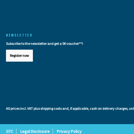
NEWSLETTER
Subscribe to the newsletter and get a 5€ voucher**!
Register now
All prices incl. VAT plus
shipping costs
and, if applicable, cash on delivery charges, un
GTC
Legal Disclosure
Privacy Policy