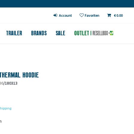
€ in DE (except bicycles)
Account
Favoriten
€ 0.00
TRAILER
BRANDS
SALE
OUTLET
THERMAL HOODIE
36
/180313
hipping
n