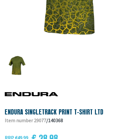
ENDURA SINGLETRACK PRINT T-SHIRT LTD
Item number 29077
/140368
€ 28.98
RRP €49.99