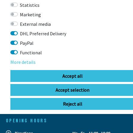
Statistics
Marketing
External media
DHL Preferred Delivery
PayPal
CONTACT
Functional
More details
BIKEBOX GmbH
0741 206770-00
Stuttgarter Str. 72 78628 Rottweil-
Accept all
Neufra
Accept selection
Reject all
info@bikebox-shop.de
OPENING HOURS