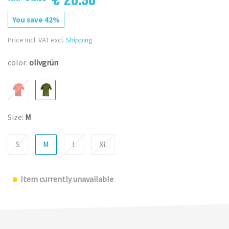
You save 42%
Price Incl. VAT excl.
Shipping
color:
olivgrün
Size:
M
S
M
L
XL
Item currently unavailable