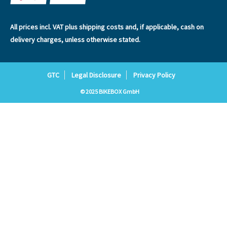
All prices incl. VAT plus
shipping costs
and, if applicable, cash on
delivery charges, unless otherwise stated.
GTC
Legal Disclosure
Privacy Policy
© 2025 BIKEBOX GmbH