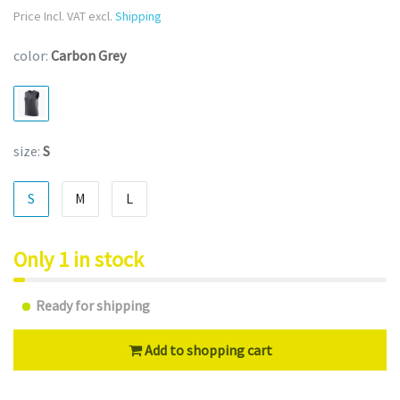
Price Incl. VAT excl.
Shipping
color:
Carbon Grey
size:
S
S
M
L
Only 1 in stock
Ready for shipping
Add to shopping cart