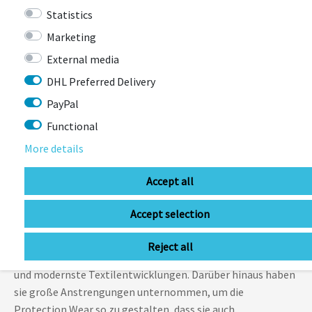
Einsatz abgestimmt
ist. Das Ergebnis: Protection Wear die
Statistics
so bequem ist, dass man sie beim Tragen glatt vergessen
Marketing
könnte.
External media
Protection
DHL Preferred Delivery
PayPal
Herzstück ist die hochflexible Liteshield Flex Protektor-
Technologie. Sie bietet
herausragenden Aufprallschutz
, ist
Functional
luftig, leicht und passt sich bei jeder Bewegung perfekt an
More details
deinen Körper an
.
Accept all
Umfassend und ehrlich nachhaltig
: Zum Einsatz kommen
nicht nur Materialien, die einen hohen Recyclinganteil
Accept selection
aufweisen. Evoc haben ebenso die Energie- und Ressourcen-
Bilanz der Stoffe berücksichtigt und verarbeiten mit
Reject all
Innovationen wie der S.Café®-Technologie nachhaltigste
und modernste Textilentwicklungen. Darüber hinaus haben
sie große Anstrengungen unternommen, um die
Protection Wear so zu gestalten, dass sie auch