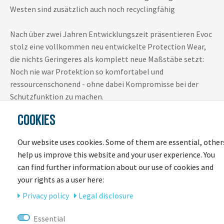
Westen sind zusätzlich auch noch recyclingfähig
Nach über zwei Jahren Entwicklungszeit präsentieren Evoc
stolz eine vollkommen neu entwickelte Protection Wear,
die nichts Geringeres als komplett neue Maßstäbe setzt:
Noch nie war Protektion so komfortabel und
ressourcenschonend - ohne dabei Kompromisse bei der
Schutzfunktion zu machen.
COOKIES
Performance
High-Performance Textilien und Schnitte bieten
Our website uses cookies. Some of them are essential, other
Tragekomfort und Funktion auf einem Level, das man sonst
help us improve this website and your user experience. You
nur von Baselayern und Sports Wear gewöhnt ist.
can find further information about our use of cookies and
Hautschmeichelnde Stoffe,
hochatmungsaktiv,
your rights as a user here:
feuchtigkeitsableitend, schnelltrocknend, elastisch und
Privacy policy
Legal disclosure
geruchsneutralisierend
ausgerüstet; mit einer Passform,
die
auf optimale Bewegungsfreiheit und sportlichen
Essential