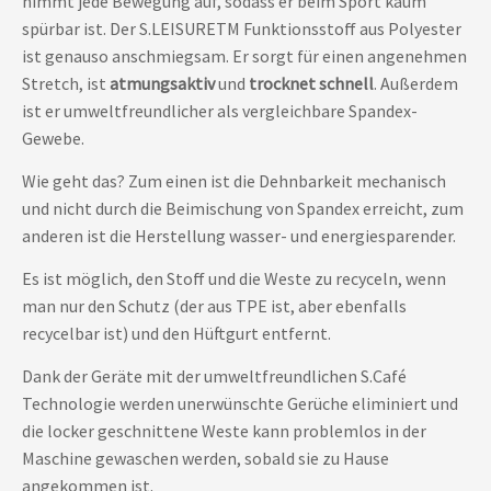
nimmt jede Bewegung auf, sodass er beim Sport kaum
spürbar ist. Der S.LEISURETM Funktionsstoff aus Polyester
ist genauso anschmiegsam. Er sorgt für einen angenehmen
Stretch, ist
atmungsaktiv
und
trocknet schnell
. Außerdem
ist er umweltfreundlicher als vergleichbare Spandex-
Gewebe.
Wie geht das? Zum einen ist die Dehnbarkeit mechanisch
und nicht durch die Beimischung von Spandex erreicht, zum
anderen ist die Herstellung wasser- und energiesparender.
Es ist möglich, den Stoff und die Weste zu recyceln, wenn
man nur den Schutz (der aus TPE ist, aber ebenfalls
recycelbar ist) und den Hüftgurt entfernt.
Dank der Geräte mit der umweltfreundlichen S.Café
Technologie werden unerwünschte Gerüche eliminiert und
die locker geschnittene Weste kann problemlos in der
Maschine gewaschen werden, sobald sie zu Hause
angekommen ist.