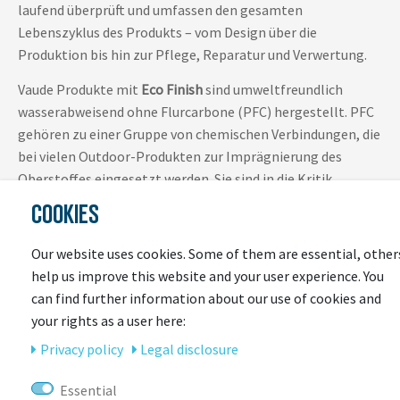
laufend überprüft und umfassen den gesamten
Lebenszyklus des Produkts – vom Design über die
Produktion bis hin zur Pflege, Reparatur und Verwertung.
Vaude Produkte mit
Eco Finish
sind umweltfreundlich
wasserabweisend ohne Flurcarbone (PFC) hergestellt. PFC
gehören zu einer Gruppe von chemischen Verbindungen, die
bei vielen Outdoor-Produkten zur Imprägnierung des
Oberstoffes eingesetzt werden. Sie sind in die Kritik
geraten, da sie als nicht abbaubar gelten, sich im Körper
COOKIES
anreichern und im Verdacht stehen, gesundheitsschädlich
zu sein. Vaude hat eine klare Selbstverpflichtung,
Our website uses cookies. Some of them are essential, other
vollständig auf PFC zu verzichten.
help us improve this website and your user experience. You
can find further information about our use of cookies and
your rights as a user here:
Privacy policy
Legal disclosure
Essential