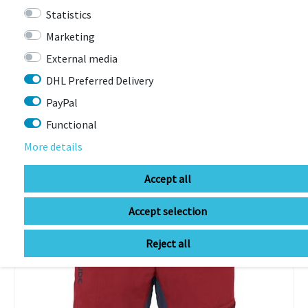
Statistics
Marketing
YOU COULD ALSO BE
External media
INTERESTED IN
DHL Preferred Delivery
PayPal
Functional
-80%
More details
Accept all
Accept selection
Reject all