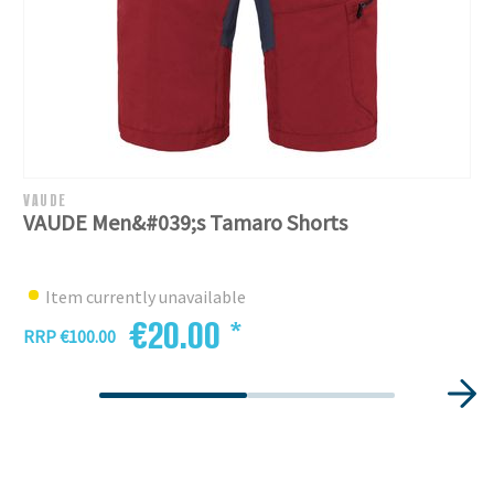
VAUDE
VAUDE Men&#039;s Tamaro Shorts
Item currently unavailable
€20.00 *
RRP €100.00