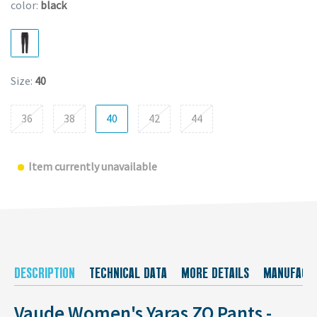
color:
black
Size:
40
36
38
40
42
44
Item currently unavailable
DESCRIPTION
TECHNICAL DATA
MORE DETAILS
MANUFACT
Vaude Women's Yaras ZO Pants -