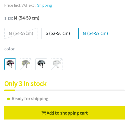
Price Incl. VAT excl.
Shipping
size:
M (54-59 cm)
M (54-59cm)
S (52-56 cm)
M (54-59 cm)
color:
Only 3 in stock
Ready for shipping
Add to shopping cart