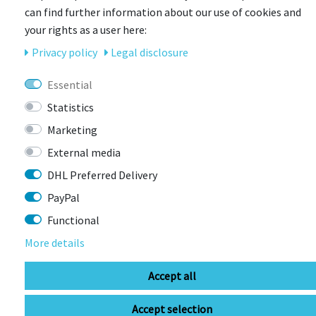
SPEEDairo 2 Rennrad-Fahrradhelm
can find further information about our use of cookies and
aufwändige Doppelschalen-Konstruktion für mehr
your rights as a user here:
Sicherheit
Privacy policy
Legal disclosure
verbesserte Belüftung für Wärmeabtransport
Essential
hervorragende Passform durch AIRfit Technik
Statistics
beste Aerodynamik
Marketing
External media
überarbeitetes Design
DHL Preferred Delivery
Casco-Loc zum einhändigen Verschließen und Öffnen
PayPal
Insektenschutz
Functional
unterschiedliche Größen für perfekte Passform
More details
Accept all
Accept selection