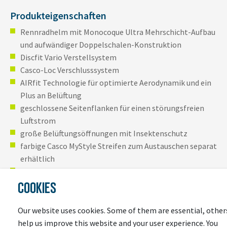
Produkteigenschaften
Rennradhelm mit Monocoque Ultra Mehrschicht-Aufbau
und aufwändiger Doppelschalen-Konstruktion
Discfit Vario Verstellsystem
Casco-Loc Verschlusssystem
AIRfit Technologie für optimierte Aerodynamik und ein
Plus an Belüftung
geschlossene Seitenflanken für einen störungsfreien
Luftstrom
große Belüftungsöffnungen mit Insektenschutz
farbige Casco MyStyle Streifen zum Austauschen separat
erhältlich
in mehreren Schalengrößen erhältlich für eine optimale
Passform
COOKIES
zertifiziert nach Prüfnorm EN 1078
Our website uses cookies. Some of them are essential, other
Komfort- und Sicherheitsmerkmale des CASCO
help us improve this website and your user experience. You